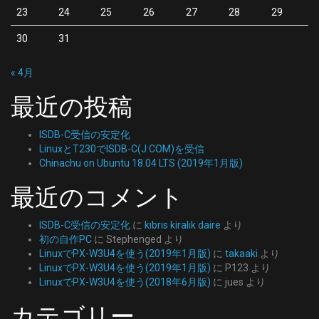
23
24
25
26
27
28
29
30
31
« 4月
最近の投稿
ISDB-C受信の安定化
LinuxとT230でISDB-C(J:COM)を受信
Chinachu on Ubuntu 18.04 LTS (2019年1月版)
最近のコメント
ISDB-C受信の安定化
に
kıbrıs kiralık daire
より
初の自作PC
に
Stephenged
より
LinuxでPX-W3U4を使う(2019年1月版)
に
takaaki
より
LinuxでPX-W3U4を使う(2019年1月版)
に
P123
より
LinuxでPX-W3U4を使う(2018年6月版)
に
jues
より
カテゴリー