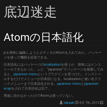
底辺迷走
Atomの日本語化
jsを簡単に編集しようとエディタのAtomを入れてみた。パッケー
ジを使って機能を拡張できる。
日本語化にはパッケージの
localization
を使うが、簡単にはインス
トールできなかった。ふと、"japanese"でパッケージを検索してみ
ると、
japanese-menu
というプラグインを見つけた。インストー
ルするだけでメニューが日本語になる。localizationと違い右クリ
ックメニューまで日本語化される。
japanese-menu
と
japanese-
wrap
を入れて日本語化は完了。
用途に合わなかったのでAtomは使っていない。
takaaki
4月 7th, 2015