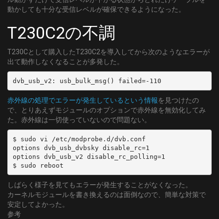
動かしても十分な受信レベルが確保できるようになった。
T230C2の不調
T230Cとして購入したT230C2を導入してから次のようなエラーが
出て動作しなくなることが多発した。
dvb_usb_v2: usb_bulk_msg() failed=-110
赤外線の処理でエラーが発生しているという情報
を見つけたの
で、とりあえずモジュールのオプションで赤外線を無効化してみ
た。赤外線は一切使っていないので問題ない。
$ sudo vi /etc/modprobe.d/dvb.conf

options dvb_usb_dvbsky disable_rc=1

options dvb_usb_v2 disable_rc_polling=1

しばらく様子を見てもエラーが発生することがなくなった。
カーネルモジュールを書き換えるのは面倒なので、簡単な対策で
安定してよかった。
参考