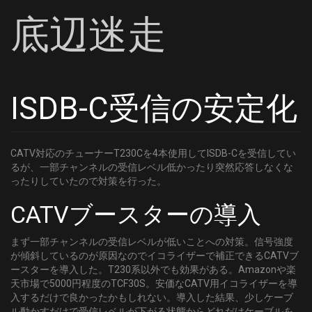
底辺迷走
ISDB-C受信の安定化
CATV対応のチューナーT230Cを4本使用してISDB-Cを受信してい
るが、一部チャンネルの受信レベル低かったり突然応答しなくな
ったりしていたので対策を行った。
CATVブースターの導入
まず一部チャンネルの受信レベルが低いことへの対策。信号強度
が傾斜しているのが原因なのでイコライザーで補正できるCATVブ
ースターを導入した。T230系以外でも効果がある。Amazonや楽
天市場で5000円程度のTCF30S。安価なCATV用イコライザーを導
入するだけで良かったかもしれない。導入した結果、少しケーブ
ル動かすだけで受信レベルが下がる状態からどれだけケーブルを