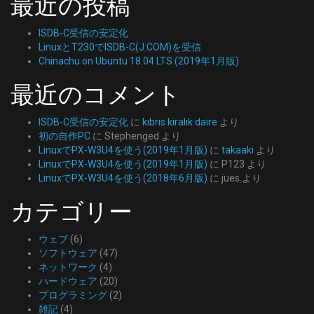
最近の投稿
ISDB-C受信の安定化
LinuxとT230でISDB-C(J:COM)を受信
Chinachu on Ubuntu 18.04 LTS (2019年1月版)
最近のコメント
ISDB-C受信の安定化
に
kıbrıs kiralık daire
より
初の自作PC
に
Stephenged
より
LinuxでPX-W3U4を使う(2019年1月版)
に
takaaki
より
LinuxでPX-W3U4を使う(2019年1月版)
に
P123
より
LinuxでPX-W3U4を使う(2018年6月版)
に
jues
より
カテゴリー
ウェブ
(6)
ソフトウェア
(47)
ネットワーク
(4)
ハードウェア
(20)
プログラミング
(2)
雑記
(4)