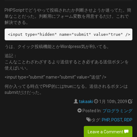
PHPScriptでどうやって投稿されたか判断させようか迷ってた。簡
単なことだった。判断用にフォーム変数を用意するだけ。これで
解決できる。
<input type="hidden" name="submit" value="true" />
うは、クイック投稿機能とかWordpress気が利いてる。
追記：
こんなことわざわざするより送信するとき必ずある送信ボタンを
使えばいい。
<input type=”submit” name=”submit” value=”送信” />
何か入ってる時点でPHP的にはtrueになる。送信されるボタンは
submitだけだった。
takaaki
1月 10th, 2009
Posted In:
プログラミング
タグ:
PHP
,
POST
,
RDP
Leave a Comment