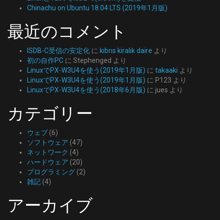
Chinachu on Ubuntu 18.04 LTS (2019年1月版)
最近のコメント
ISDB-C受信の安定化
に
kıbrıs kiralık daire
より
初の自作PC
に
Stephenged
より
LinuxでPX-W3U4を使う(2019年1月版)
に
takaaki
より
LinuxでPX-W3U4を使う(2019年1月版)
に
P123
より
LinuxでPX-W3U4を使う(2018年6月版)
に
jues
より
カテゴリー
ウェブ
(6)
ソフトウェア
(47)
ネットワーク
(4)
ハードウェア
(20)
プログラミング
(2)
雑記
(4)
アーカイブ