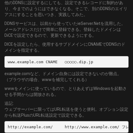
他のDDNSに設定するにしても、設定できるレコードに制約があ
り、今までのようにはできなくなる。そこで、別のDDNSのエイリ
アスにすることを思いつき、実践してみた。
DDNSサービスは、以前から使っていたieServer.Netを流用した。
メールアドレスだけで簡単に登録できる。登録したドメインは
DiCEで設定できるので、更新できるようにする。
DICEを設定したら、使用するサブドメインにCNAMEでDDNSのド
メインを指定する。
www.example.com	CNAME	○○○○○.dip.jp
example.comなど、ドメイン自身には設定できないのが難点。
（ブラウザの場合、wwwを補完してくれる）
wwwをメインに使っているので、とりあえずはWindowsを起動さ
せる手間からは開放される。
追記:
ウェブサーバーに限ってはURL転送を使うと便利。オプション設定
から転送PlusのURL転送設定で設定できる。
http://example.