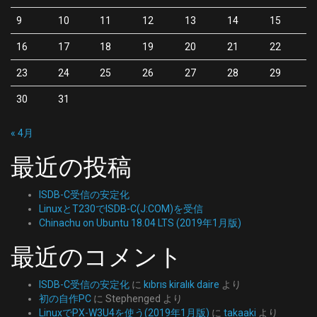
9
10
11
12
13
14
15
16
17
18
19
20
21
22
23
24
25
26
27
28
29
30
31
« 4月
最近の投稿
ISDB-C受信の安定化
LinuxとT230でISDB-C(J:COM)を受信
Chinachu on Ubuntu 18.04 LTS (2019年1月版)
最近のコメント
ISDB-C受信の安定化
に
kıbrıs kiralık daire
より
初の自作PC
に
Stephenged
より
LinuxでPX-W3U4を使う(2019年1月版)
に
takaaki
より