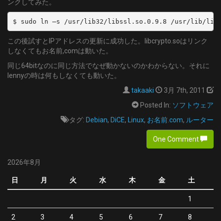
ンクしてみた。
$ sudo ln –s /usr/lib32/libssl.so.0.9.8 /usr/lib/lib
この後試すとIPアドレスの更新に成功した。libcrypto.soはリンク
しなくてもお名前,comは動いた。
同じ64bitなのに同じ方法でなぜ動かないのかわからない。それに
lennyの時は何もしなくても動いた。
takaaki
3月 7th, 2011
Posted In:
ソフトウェア
タグ:
Debian
,
DiCE
,
Linux
,
お名前.com
,
ルーター
One Comment
2026年8月
日
月
火
水
木
金
土
1
2
3
4
5
6
7
8