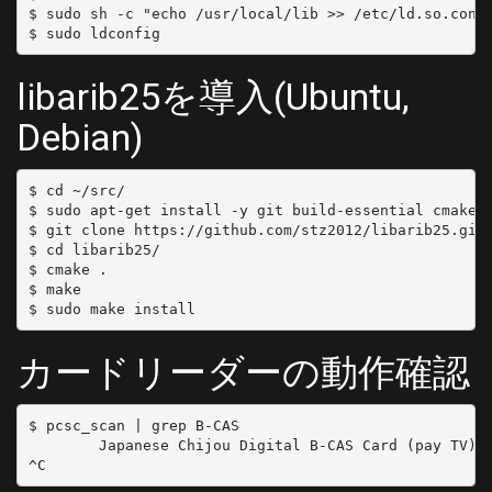
$ sudo sh -c "echo /usr/local/lib >> /etc/ld.so.conf.
libarib25を導入(Ubuntu,
Debian)
$ cd ~/src/

$ sudo apt-get install -y git build-essential cmake l
$ git clone https://github.com/stz2012/libarib25.git

$ cd libarib25/

$ cmake .

$ make

カードリーダーの動作確認
$ pcsc_scan | grep B-CAS

        Japanese Chijou Digital B-CAS Card (pay TV)
