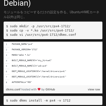
Debian)
モジュールをコピーするだけの設定を作る。Ubuntu+HWEカーネ
ル以外は同じ。
$ sudo mkdir -p /usr/src/px4-1712/

$ sudo cp -v *.ko /usr/src/px4-1712/

PACKAGE_NAME="px4"
PACKAGE_VERSION="1712"
MAKE="make *.ko"
BUILT_MODULE_NAME[0]="tty_Virtual"
BUILT_MODULE_NAME[1]="usb-px4"
DEST_MODULE_LOCATION[0]="/kernel/drivers/px4/"
DEST_MODULE_LOCATION[1]="/kernel/drivers/px4/"
AUTOINSTALL="YES"
dkms.conf
hosted with
by
GitHub
view raw