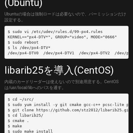
(Ubuntu)
Ubuntuの場合は強制ロードは必要ないので、パーミッションだけ
設定する。
$ sudo vi /etc/udev/rules.d/99-px4.rules

KERNEL=="px4-DTV*", GROUP="video", MODE="0666"

$ sudo reboot

$ ls /dev/px4-DTV*

libarib25を導入(CentOS)
内蔵のカードリーダーは使えないので別途用意する。CentOS
は/usr/local/libへのパスを通す。
$ cd ~/src/

$ sudo yum install -y git cmake gcc-c++ pcsc-lite pcs
$ git clone https://github.com/stz2012/libarib25.git

$ cd libarib25/

$ cmake .

$ make

$ sudo make install
