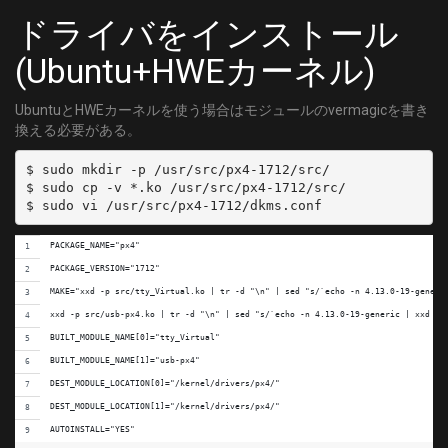
ドライバをインストール
(Ubuntu+HWEカーネル)
UbuntuとHWEカーネルを使う場合はモジュールのvermagicを書き
換える必要がある。
$ sudo mkdir -p /usr/src/px4-1712/src/

$ sudo cp -v *.ko /usr/src/px4-1712/src/

PACKAGE_NAME="px4"
PACKAGE_VERSION="1712"
MAKE="xxd -p src/tty_Virtual.ko | tr -d "\n" | sed "s/`echo -n 4.13.0-19-generi
xxd -p src/usb-px4.ko | tr -d "\n" | sed "s/`echo -n 4.13.0-19-generic | xxd -p
BUILT_MODULE_NAME[0]="tty_Virtual"
BUILT_MODULE_NAME[1]="usb-px4"
DEST_MODULE_LOCATION[0]="/kernel/drivers/px4/"
DEST_MODULE_LOCATION[1]="/kernel/drivers/px4/"
AUTOINSTALL="YES"