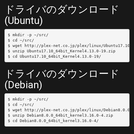
ドライバのダウンロード
(Ubuntu)
$ mkdir -p ~/src/

$ cd ~/src/

$ wget http://plex-net.co.jp/plex/linux/Ubuntu17.10_6
$ unzip Ubuntu17.10_64bit_Kernel4.13.0-19.zip

ドライバのダウンロード
(Debian)
$ mkdir -p ~/src/

$ cd ~/src/

$ wget http://plex-net.co.jp/plex/linux/Debian8.0.0_6
$ unzip Debian8.0.0_64bit_kernel3.16.0-4.zip
