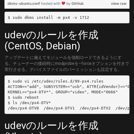
dkms-ubuntu.conf
hosted with
by
GitHub
view raw
udevのルールを作成
(CentOS, Debian)
アップデートに備えてモジュールを強制ロードできるようにす
る。チューナーの接続時にmodprobeを–forceオプションを付きで
実行させる。デバイスファイルのパーミッションも設定する。
$ sudo vi /etc/udev/rules.d/99-px4.rules

ACTION=="add", SUBSYSTEM=="usb", ATTR{idVendor}=="051
KERNEL=="px4-DTV*", GROUP="video", MODE="0666"

$ sudo reboot

$ ls /dev/px4-DTV*

udevのルールを作成