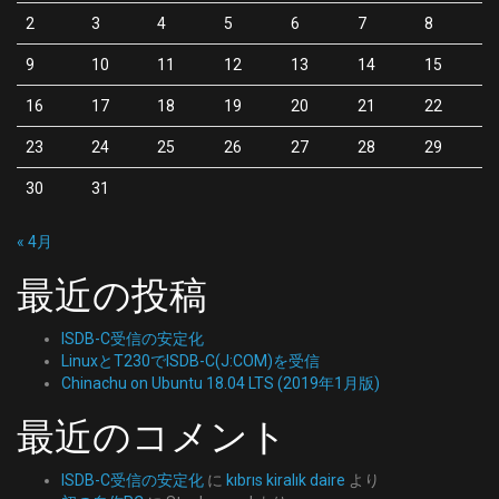
2
3
4
5
6
7
8
9
10
11
12
13
14
15
16
17
18
19
20
21
22
23
24
25
26
27
28
29
30
31
« 4月
最近の投稿
ISDB-C受信の安定化
LinuxとT230でISDB-C(J:COM)を受信
Chinachu on Ubuntu 18.04 LTS (2019年1月版)
最近のコメント
ISDB-C受信の安定化
に
kıbrıs kiralık daire
より