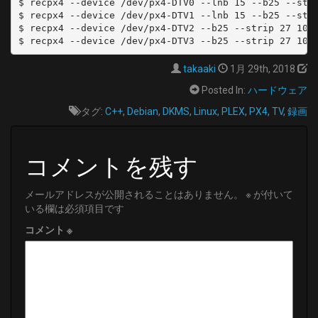
$ recpx4 --device /dev/px4-DTV0 --lnb 15 --b25 --stri
$ recpx4 --device /dev/px4-DTV1 --lnb 15 --b25 --stri
$ recpx4 --device /dev/px4-DTV2 --b25 --strip 27 10 g
takaaki
1月 29th, 2018
Posted In:
ハードウェア
タグ:
C++
,
Debian
,
DKMS
,
Linux
,
PLEX
,
PX4
,
TV
,
録画
コメントを残す
メールアドレスが公開されることはありません。
※
が付いて
いる欄は必須項目です
コメント
※