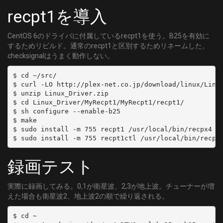
recpt1を導入
CentOS 6のドライバに付属しているrecpt1を使う。B25を有効に
するためリビルド。通常のrecpt1と区別するためリネームした。
checksignalはうまく動作しない。
$ cd ~/src/

$ curl -LO http://plex-net.co.jp/download/linux/Linux
$ unzip Linux_Driver.zip

$ cd Linux_Driver/MyRecpt1/MyRecpt1/recpt1/

$ sh configure --enable-b25

$ make

$ sudo install -m 755 recpt1 /usr/local/bin/recpx4

録画テスト
実際に録画してみる。0,1が衛星波、2,3が地上波。チューナーが増
えた場合も衛星波2、地上波2の順で繰り返される。
$ cd ~
