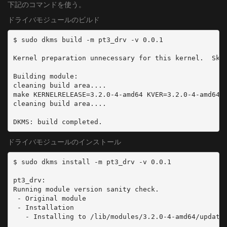
下記のコマンドを使う。
ドライバモジュールのビルド
$ sudo dkms build -m pt3_drv -v 0.0.1

Kernel preparation unnecessary for this kernel.  Skip
Building module:

cleaning build area....

make KERNELRELEASE=3.2.0-4-amd64 KVER=3.2.0-4-amd64..
cleaning build area....

DKMS: build completed.
ドライバモジュールのインストール
$ sudo dkms install -m pt3_drv -v 0.0.1

pt3_drv:

Running module version sanity check.

 - Original module

 - Installation

   - Installing to /lib/modules/3.2.0-4-amd64/updates