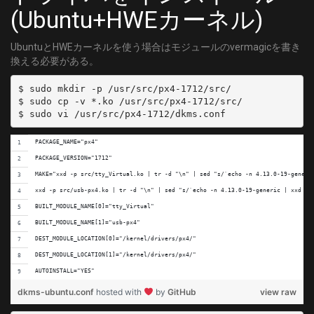
(Ubuntu+HWEカーネル)
UbuntuとHWEカーネルを使う場合はモジュールのvermagicを書き
換える必要がある。
$ sudo mkdir -p /usr/src/px4-1712/src/

$ sudo cp -v *.ko /usr/src/px4-1712/src/

PACKAGE_NAME="px4"
PACKAGE_VERSION="1712"
MAKE="xxd -p src/tty_Virtual.ko | tr -d "\n" | sed "s/`echo -n 4.13.0-19-generi
xxd -p src/usb-px4.ko | tr -d "\n" | sed "s/`echo -n 4.13.0-19-generic | xxd -p
BUILT_MODULE_NAME[0]="tty_Virtual"
BUILT_MODULE_NAME[1]="usb-px4"
DEST_MODULE_LOCATION[0]="/kernel/drivers/px4/"
DEST_MODULE_LOCATION[1]="/kernel/drivers/px4/"
AUTOINSTALL="YES"
dkms-ubuntu.conf
hosted with
by
GitHub
view raw