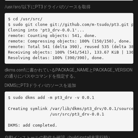
/usr/src/以下にPT3ドライバのソースを取得
$ cd /usr/src/

$ sudo git clone git://github.com/m-tsudo/pt3.git pt3
Cloning into 'pt3_drv-0.0.1'...

remote: Counting objects: 541, done.

remote: Compressing objects: 100% (150/150), done.

remote: Total 541 (delta 390), reused 535 (delta 384)
Receiving objects: 100% (541/541), 133.67 KiB | 136 K
Resolving deltas: 100% (390/390), done.
dkms.confに書かれているPACKAGE_NAMEとPACKAGE_VERSION
の通りにパスやコマンドを指定する。
DKMSにPT3ドライバのソースを追加
$ sudo dkms add -m pt3_drv -v 0.0.1

Creating symlink /var/lib/dkms/pt3_drv/0.0.1/source -
                 /usr/src/pt3_drv-0.0.1

DKMS: add completed.
自動インストールの動作を確認（build,install未実行時）