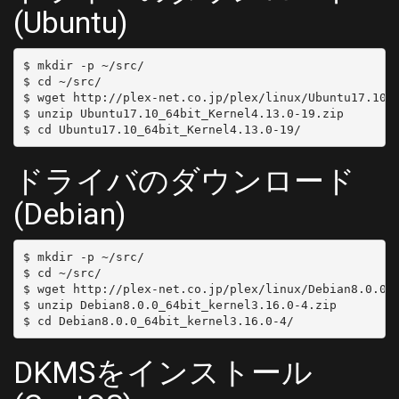
(Ubuntu)
$ mkdir -p ~/src/

$ cd ~/src/

$ wget http://plex-net.co.jp/plex/linux/Ubuntu17.10_6
$ unzip Ubuntu17.10_64bit_Kernel4.13.0-19.zip

ドライバのダウンロード
(Debian)
$ mkdir -p ~/src/

$ cd ~/src/

$ wget http://plex-net.co.jp/plex/linux/Debian8.0.0_6
$ unzip Debian8.0.0_64bit_kernel3.16.0-4.zip

DKMSをインストール