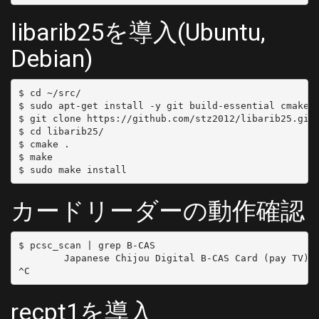
libarib25を導入(Ubuntu,
Debian)
$ cd ~/src/

$ sudo apt-get install -y git build-essential cmake l
$ git clone https://github.com/stz2012/libarib25.git

$ cd libarib25/

$ cmake .

$ make

カードリーダーの動作確認
$ pcsc_scan | grep B-CAS

        Japanese Chijou Digital B-CAS Card (pay TV)

recpt1を導入