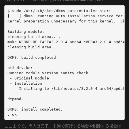
$ sudo /usr/lib/dkms/dkms_autoinstaller start

[....] dkms: running auto installation service for ke
Kernel preparation unnecessary for this kernel.  Skip
Building module:

cleaning build area....

make KERNELRELEASE=3.2.0-4-amd64 KVER=3.2.0-4-amd64..
cleaning build area....

DKMS: build completed.

pt3_drv.ko:

Running module version sanity check.

 - Original module

 - Installation

   - Installing to /lib/modules/3.2.0-4-amd64/updates
depmod....

DKMS: install completed.

. ok
ここまでで、導入は完了。手動で実行する場合や削除する場合は