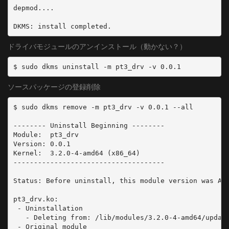
depmod....

DKMS: install completed.
ドライバモジュールのアンインストール（動かない？）
$ sudo dkms uninstall -m pt3_drv -v 0.0.1 
ソースパッケージの登録削除
$ sudo dkms remove -m pt3_drv -v 0.0.1 --all

-------- Uninstall Beginning --------

Module:  pt3_drv

Version: 0.0.1

Kernel:  3.2.0-4-amd64 (x86_64)

-------------------------------------

Status: Before uninstall, this module version was ACT
pt3_drv.ko:

 - Uninstallation

   - Deleting from: /lib/modules/3.2.0-4-amd64/update
 - Original module
