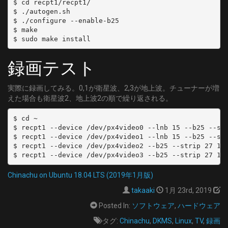
$ cd recpt1/recpt1/

$ ./autogen.sh

$ ./configure --enable-b25

$ make

録画テスト
実際に録画してみる。0,1が衛星波、2,3が地上波。チューナーが増
えた場合も衛星波2、地上波2の順で繰り返される。
$ cd ~

$ recpt1 --device /dev/px4video0 --lnb 15 --b25 --str
$ recpt1 --device /dev/px4video1 --lnb 15 --b25 --str
$ recpt1 --device /dev/px4video2 --b25 --strip 27 10 
Chinachu on Ubuntu 18.04 LTS (2019年1月版)
takaaki
1月 23rd, 2019
Posted In:
ソフトウェア
,
ハードウェア
タグ:
Chinachu
,
DKMS
,
Linux
,
TV
,
録画