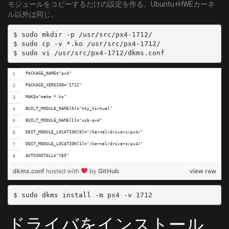
モジュールをコピーするだけの設定を作る。Ubuntu+HWEカーネ
ル以外は同じ。
$ sudo mkdir -p /usr/src/px4-1712/

$ sudo cp -v *.ko /usr/src/px4-1712/

PACKAGE_NAME="px4"
PACKAGE_VERSION="1712"
MAKE="make *.ko"
BUILT_MODULE_NAME[0]="tty_Virtual"
BUILT_MODULE_NAME[1]="usb-px4"
DEST_MODULE_LOCATION[0]="/kernel/drivers/px4/"
DEST_MODULE_LOCATION[1]="/kernel/drivers/px4/"
AUTOINSTALL="YES"
dkms.conf
hosted with
by
GitHub
view raw
ドライバをインストール