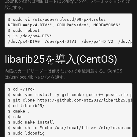
Ubuntuの場合は強制ロードは必要ないので、パーミッションだけ
設定する。
$ sudo vi /etc/udev/rules.d/99-px4.rules

KERNEL=="px4-DTV*", GROUP="video", MODE="0666"

$ sudo reboot

$ ls /dev/px4-DTV*

libarib25を導入(CentOS)
内蔵のカードリーダーは使えないので別途用意する。CentOS
は/usr/local/libへのパスを通す。
$ cd ~/src/

$ sudo yum install -y git cmake gcc-c++ pcsc-lite pcs
$ git clone https://github.com/stz2012/libarib25.git

$ cd libarib25/

$ cmake .

$ make

$ sudo make install

$ sudo sh -c "echo /usr/local/lib >> /etc/ld.so.conf.