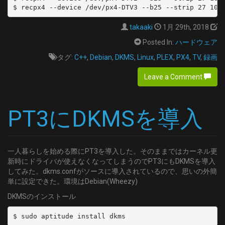
takaaki
1月 29th, 2018
Posted In:
ハードウェア
タグ:
C++
,
Debian
,
DKMS
,
Linux
,
PLEX
,
PX4
,
TV
,
録画
Leave a Comment
PT3にDKMSを導入
一人暮らしを始める際にPT3を導入した。そのままではカーネル更
新時にドライバが使えなくなってしまうのでPT3にもDKMSを導入
してみた。dkms.confがソースに導入されているので、思いの外簡
単に設定できた。環境はDebian(Wheezy)
DKMSのインストール
$ sudo aptitude install dkms