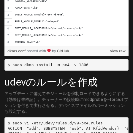
PACKAGE_VERSION="1806"
MAKE="make *.ko"
BUILT_MODULE_NAME[0]="tty_Virtual"
BUILT_MODULE_NAME[1]="usb-px4"
DEST_MODULE_LOCATION[0]="/kernel/drivers/px4/"
DEST_MODULE_LOCATION[1]="/kernel/drivers/px4/"
AUTOINSTALL="YES"
dkms.conf
hosted with
by
GitHub
view raw
udevのルールを作成
アップデートに備えてモジュールを強制ロードできるようにする
（効果は未検証）。チューナーの接続時にmodprobeを–forceオプ
ションを付きで実行させる。デバイスファイルのパーミッション
も設定する。
$ sudo vi /etc/udev/rules.d/99-px4.rules

ACTION=="add", SUBSYSTEM=="usb", ATTR{idVendor}=="051