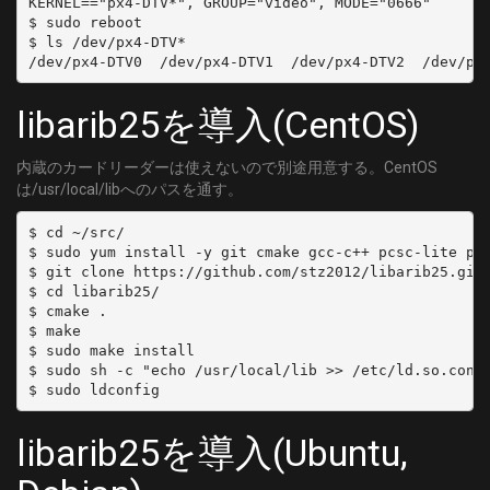
KERNEL=="px4-DTV*", GROUP="video", MODE="0666"

$ sudo reboot

$ ls /dev/px4-DTV*

libarib25を導入(CentOS)
内蔵のカードリーダーは使えないので別途用意する。CentOS
は/usr/local/libへのパスを通す。
$ cd ~/src/

$ sudo yum install -y git cmake gcc-c++ pcsc-lite pcs
$ git clone https://github.com/stz2012/libarib25.git

$ cd libarib25/

$ cmake .

$ make

$ sudo make install

$ sudo sh -c "echo /usr/local/lib >> /etc/ld.so.conf.
libarib25を導入(Ubuntu,