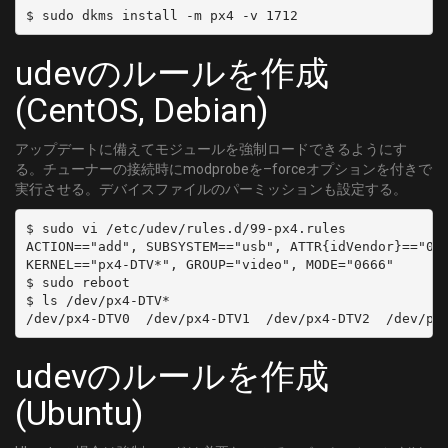
udevのルールを作成
(CentOS, Debian)
アップデートに備えてモジュールを強制ロードできるようにす
る。チューナーの接続時にmodprobeを–forceオプションを付きで
実行させる。デバイスファイルのパーミッションも設定する。
$ sudo vi /etc/udev/rules.d/99-px4.rules

ACTION=="add", SUBSYSTEM=="usb", ATTR{idVendor}=="051
KERNEL=="px4-DTV*", GROUP="video", MODE="0666"

$ sudo reboot

$ ls /dev/px4-DTV*

udevのルールを作成
(Ubuntu)