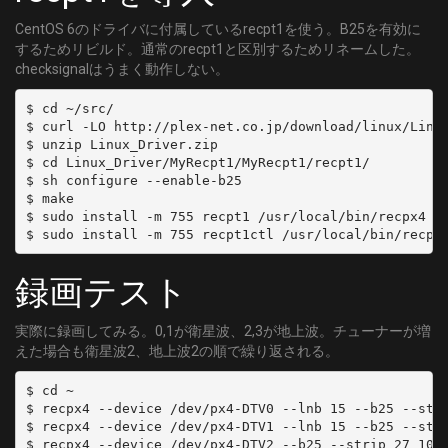
CentOS 6のドライバに付属しているrecpt1を使う。B25を有効に
するためリビルド。通常のrecpt1と区別するためリネームした。
checksignalはうまく動作しない。
$ cd ~/src/

$ curl -LO http://plex-net.co.jp/download/linux/Linux
$ unzip Linux_Driver.zip

$ cd Linux_Driver/MyRecpt1/MyRecpt1/recpt1/

$ sh configure --enable-b25

$ make

$ sudo install -m 755 recpt1 /usr/local/bin/recpx4

録画テスト
実際に録画してみる。0,1が衛星波、2,3が地上波。チューナーが増
えた場合も衛星波2、地上波2の順で繰り返される。
$ cd ~

$ recpx4 --device /dev/px4-DTV0 --lnb 15 --b25 --stri
$ recpx4 --device /dev/px4-DTV1 --lnb 15 --b25 --stri
$ recpx4 --device /dev/px4-DTV2 --b25 --strip 27 10 g