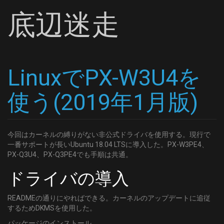
底辺迷走
LinuxでPX-W3U4を
使う(2019年1月版)
今回はカーネルの縛りがない非公式ドライバを使用する。現行で
一番サポートが長いUbuntu 18.04 LTSに導入した。PX-W3PE4、
PX-Q3U4、PX-Q3PE4でも手順は共通。
ドライバの導入
READMEの通りにやればできる。カーネルのアップデートに追従
するためDKMSを使用した。
パッケージのインストール