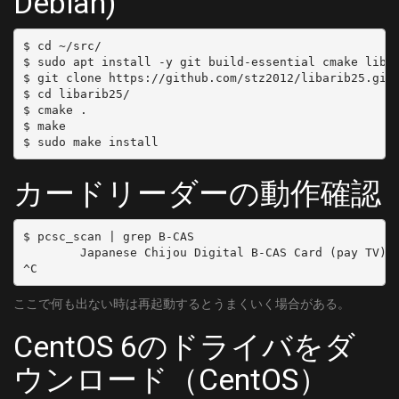
Debian)
$ cd ~/src/

$ sudo apt install -y git build-essential cmake libpc
$ git clone https://github.com/stz2012/libarib25.git

$ cd libarib25/

$ cmake .

$ make

カードリーダーの動作確認
$ pcsc_scan | grep B-CAS

        Japanese Chijou Digital B-CAS Card (pay TV)

ここで何も出ない時は再起動するとうまくいく場合がある。
CentOS 6のドライバをダ
ウンロード（CentOS）