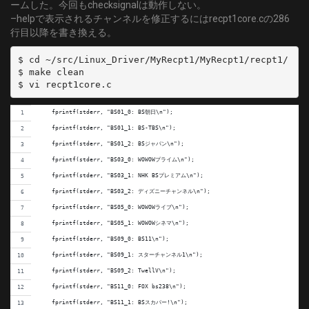
ームした。今回もchecksignalは動作しない。
–helpで表示されるチャンネルを修正するにはrecpt1core.cの286
行目以降を書き換える。
$ cd ~/src/Linux_Driver/MyRecpt1/MyRecpt1/recpt1/

$ make clean

    fprintf(stderr, "BS01_0: BS朝日\n");
    fprintf(stderr, "BS01_1: BS-TBS\n");
    fprintf(stderr, "BS01_2: BSジャパン\n");
    fprintf(stderr, "BS03_0: WOWOWプライム\n");
    fprintf(stderr, "BS03_1: NHK BSプレミアム\n");
    fprintf(stderr, "BS03_2: ディズニーチャンネル\n");
    fprintf(stderr, "BS05_0: WOWOWライブ\n");
    fprintf(stderr, "BS05_1: WOWOWシネマ\n");
    fprintf(stderr, "BS09_0: BS11\n");
    fprintf(stderr, "BS09_1: スターチャンネル1\n");
    fprintf(stderr, "BS09_2: TwellV\n");
    fprintf(stderr, "BS11_0: FOX bs238\n");
    fprintf(stderr, "BS11_1: BSスカパー!\n");