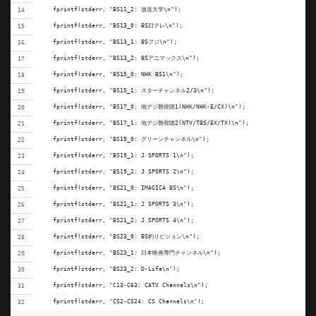
    fprintf(stderr, "BS11_2: 放送大学\n");
    fprintf(stderr, "BS13_0: BS日テレ\n");
    fprintf(stderr, "BS13_1: BSフジ\n");
    fprintf(stderr, "BS13_2: BSアニマックス\n");
    fprintf(stderr, "BS15_0: NHK BS1\n");
    fprintf(stderr, "BS15_1: スターチャンネル2/3\n");
    fprintf(stderr, "BS17_0: 地デジ難視聴1(NHK/NHK-E/CX)\n");
    fprintf(stderr, "BS17_1: 地デジ難視聴2(NTV/TBS/EX/TX)\n");
    fprintf(stderr, "BS19_0: グリーンチャンネル\n");
    fprintf(stderr, "BS19_1: J SPORTS 1\n");
    fprintf(stderr, "BS19_2: J SPORTS 2\n");
    fprintf(stderr, "BS21_0: IMAGICA BS\n");
    fprintf(stderr, "BS21_1: J SPORTS 3\n");
    fprintf(stderr, "BS21_2: J SPORTS 4\n");
    fprintf(stderr, "BS23_0: BS釣りビジョン\n");
    fprintf(stderr, "BS23_1: 日本映画専門チャンネル\n");
    fprintf(stderr, "BS23_2: D-Life\n");
    fprintf(stderr, "C13-C63: CATV Channels\n");
    fprintf(stderr, "CS2-CS24: CS Channels\n");