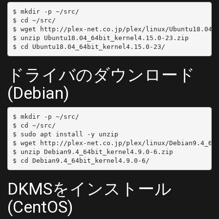
$ mkdir -p ~/src/

$ cd ~/src/

$ wget http://plex-net.co.jp/plex/linux/Ubuntu18.04_6
$ unzip Ubuntu18.04_64bit_kernel4.15.0-23.zip

ドライバのダウンロード
(Debian)
$ mkdir -p ~/src/

$ cd ~/src/

$ sudo apt install -y unzip

$ wget http://plex-net.co.jp/plex/linux/Debian9.4_64b
$ unzip Debian9.4_64bit_kernel4.9.0-6.zip

DKMSをインストール
(CentOS)