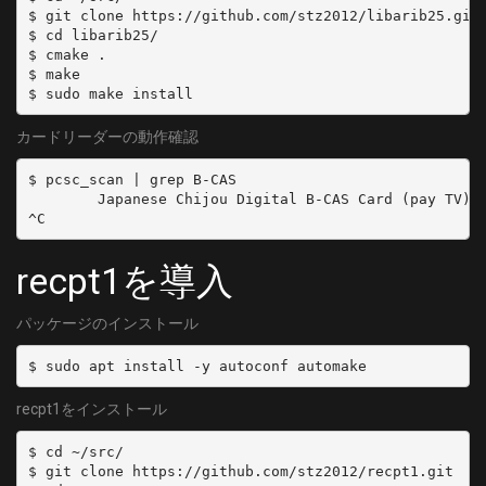
$ git clone https://github.com/stz2012/libarib25.git

$ cd libarib25/

$ cmake .

$ make

カードリーダーの動作確認
$ pcsc_scan | grep B-CAS

        Japanese Chijou Digital B-CAS Card (pay TV)

recpt1を導入
パッケージのインストール
recpt1をインストール
$ cd ~/src/

$ git clone https://github.com/stz2012/recpt1.git
