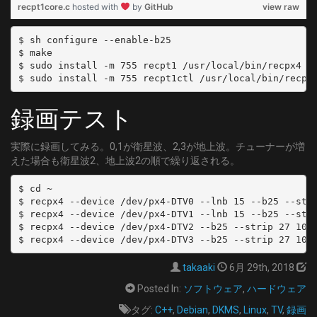
recpt1core.c
hosted with
by
GitHub
view raw
$ sh configure --enable-b25

$ make

$ sudo install -m 755 recpt1 /usr/local/bin/recpx4

録画テスト
実際に録画してみる。0,1が衛星波、2,3が地上波。チューナーが増
えた場合も衛星波2、地上波2の順で繰り返される。
$ cd ~

$ recpx4 --device /dev/px4-DTV0 --lnb 15 --b25 --stri
$ recpx4 --device /dev/px4-DTV1 --lnb 15 --b25 --stri
$ recpx4 --device /dev/px4-DTV2 --b25 --strip 27 10 g
takaaki
6月 29th, 2018
Posted In:
ソフトウェア
,
ハードウェア
タグ:
C++
,
Debian
,
DKMS
,
Linux
,
TV
,
録画