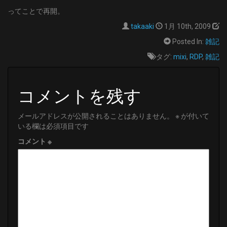
ってことで再開。
takaaki
1月 10th, 2009
Posted In:
雑記
タグ:
mixi
,
RDP
,
雑記
コメントを残す
メールアドレスが公開されることはありません。
※
が付いて
いる欄は必須項目です
コメント
※