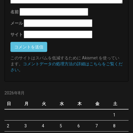
名前
メール
サイト
このサイトはスパムを低減するために Akismet を使ってい
ます。
コメントデータの処理方法の詳細はこちらをご覧くだ
さい
。
2026年8月
日
月
火
水
木
金
土
1
2
3
4
5
6
7
8