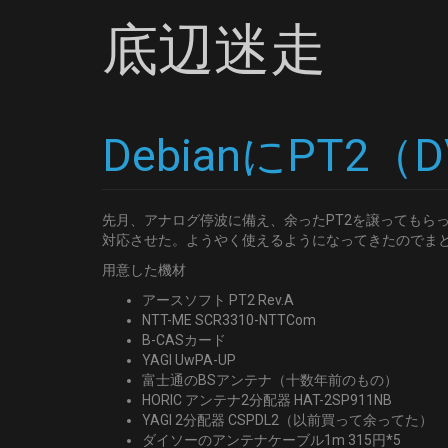
底辺迷走
DebianにPT2
先月、アナログ停波に備え、余ったPT2を譲ってもら
対応させた。ようやく使えるようになってきたのでまとめ
用意した機材
アースソフト PT2 Rev.A
NTT-ME SCR3310-NTTCom
B-CASカード
YAGI UwPA-UP
富士通のBSアンテナ（十数年前のもの）
HORIC アンテナ2分配器 HAT-2SP911NB
YAGI 2分配器 CSPDL2（以前買って余ってた）
ダイソーのアンテナケーブル1m 315円*5