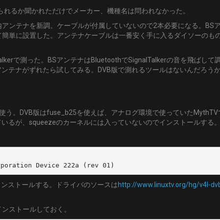
が見られるか聞かれただけでメーカー、機種名は問われなかった。
アンテナを新調。ケーブルが付属していないので2本必要になる。BS
て簡単に設置した。アンテナケーブルは一番安く手に入るダイソーのも
kerで測った。BSアンテナはBluetoothでSignalTalkerの音を飛ばし
しアンテナがずれたら試してみる。DVB版で測れるツールはないんだろう
使う。DVB版はfuse_b25を使えば、アナログ環境で使っていたMythT
いるが、squeezeのカーネルには入っていないのでインストールする
rporation Device 222a (rev 01)
インストールする。ドライバのソースは
http://www.linuxtv.org/hg/v4l-dv
インストールしておく。