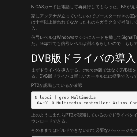
B-CASカードは電話して再発行してもらった。BS
家にアンテナが立っていないのでブースター付きの室内
は十年以上使われてなかったものをガラクタで補修し
入。
信号レベルはWindowsマシンにカードを挿してSignalTal
た。recpt1でも信号レベルは測れるらしいので、も
DVB版ドライバの導入
まずドライバを導入する。chardev版ではなくDVB版を
る。DVB版ドライバは新しいカーネルには標準で入って
PT2が認識しているか確認
$ lspci | grep Multimedia

 04:01.0 Multimedia controller: Xilinx Co
上のように出たらPT2が認識しているのでドライバを
ウンロードできる。
そのままではビルドできないので必要なパッケージを