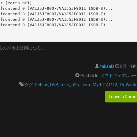
r (earth-pt1)

frontend 0 (VA1J5JF8007/VA1J5JF8011 ISDB-S)...

frontend 0 (VA1J5JF8007/VA1J5JF8011 ISDB-T)...

frontend 0 (VA1J5JF8007/VA1J5JF8011 ISDB-S)...

frontend 0 (VA1J5JF8007/VA1J5JF8011 ISDB-T)...

ているのが地上波用になる。
takaaki
8月 19th
Posted In:
ソフトウェア
,
ハー
タグ:
Debian
,
DVB
,
fuse_b25
,
Linux
,
MythTV
,
PT2
,
TV
,
Wind
Leave a Com