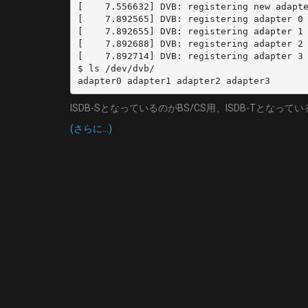
[    7.556632] DVB: registering new adapte
[    7.892565] DVB: registering adapter 0 
[    7.892655] DVB: registering adapter 1 
[    7.892688] DVB: registering adapter 2 
[    7.892714] DVB: registering adapter 3 
$ ls /dev/dvb/ 

adapter0 adapter1 adapter2 adapter3
ISDB-SとなっているのがBS/CS用、ISDB-Tとなっ
(さらに…)