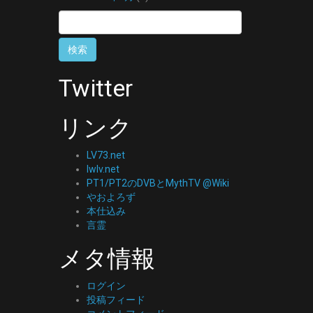
検
索:
Twitter
リンク
LV73.net
lwlv.net
PT1/PT2のDVBとMythTV @Wiki
やおよろず
本仕込み
言霊
メタ情報
ログイン
投稿フィード