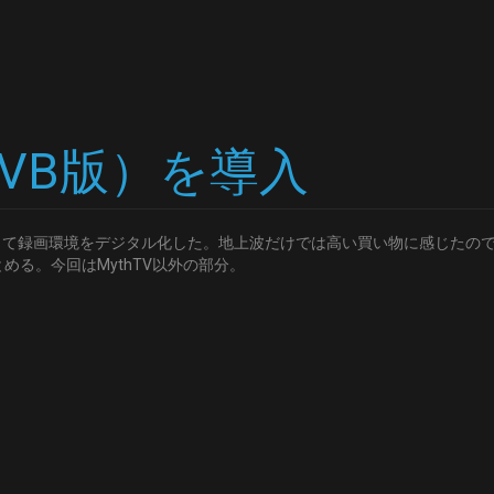
（DVB版）を導入
って録画環境をデジタル化した。地上波だけでは高い買い物に感じたので
る。今回はMythTV以外の部分。