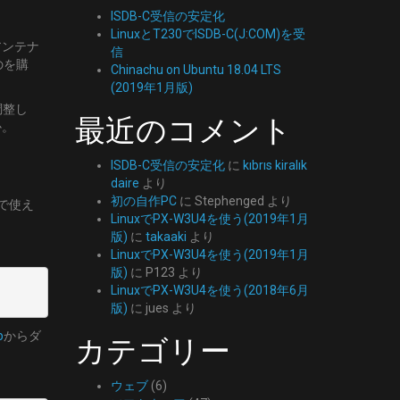
ISDB-C受信の安定化
LinuxとT230でISDB-C(J:COM)を受
アンテナ
信
のを購
Chinachu on Ubuntu 18.04 LTS
(2019年1月版)
て調整し
最近のコメント
か。
ISDB-C受信の安定化
に
kıbrıs kiralık
daire
より
初の自作PC
に
Stephenged
より
Vで使え
LinuxでPX-W3U4を使う(2019年1月
。
版)
に
takaaki
より
LinuxでPX-W3U4を使う(2019年1月
版)
に
P123
より
LinuxでPX-W3U4を使う(2018年6月
版)
に
jues
より
b
からダ
カテゴリー
ウェブ
(6)