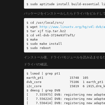
$ sudo aptitude install build-essential l
パッケージをインストールしたらドライバをビルドし
$ cd /usr/local/src/ 

$ wget 
http://www.linuxtv.org/hg/v4l-dvb/
$ tar xjf tip.tar.bz2 

$ cd v4l-dvb-3724e93f7af5/ 

$ make 

$ sudo make install 

$ sudo reboot
インストール後、ドライバモジュールを読み込ませる
ドライバの確認。
$ lsmod | grep pt1

earth_pt1              15748  105

dvb_core               75106  1 earth_pt1

i2c_core               15819  6 i915,drm_k
$ dmesg | grep DVB

[    7.555975] DVB: registering new adapte
[    7.556224] DVB: registering new adapte
[    7.556414] DVB: registering new adapte