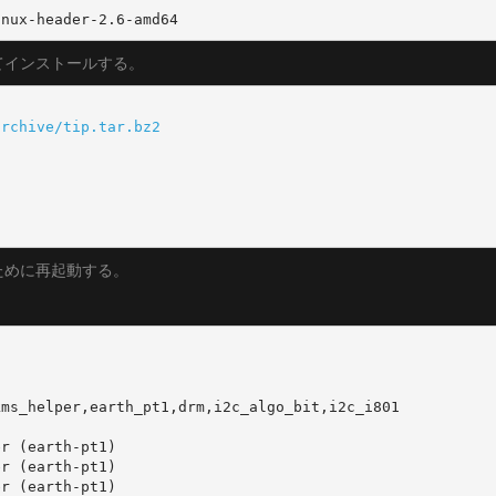
inux-header-2.6-amd64
てインストールする。
archive/tip.tar.bz2
ために再起動する。
ms_helper,earth_pt1,drm,i2c_algo_bit,i2c_i801

r (earth-pt1)

r (earth-pt1)

r (earth-pt1)
