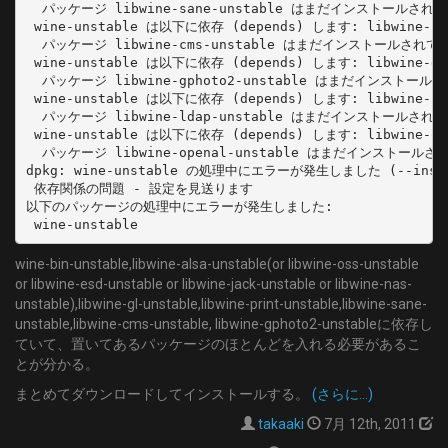
  パッケージ libwine-sane-unstable はまだインストールされ
 wine-unstable は以下に依存 (depends) します: libwine-cms
  パッケージ libwine-cms-unstable はまだインストールされて
 wine-unstable は以下に依存 (depends) します: libwine-gpho
  パッケージ libwine-gphoto2-unstable はまだインストール
 wine-unstable は以下に依存 (depends) します: libwine-lda
  パッケージ libwine-ldap-unstable はまだインストールされ
 wine-unstable は以下に依存 (depends) します: libwine-open
  パッケージ libwine-openal-unstable はまだインストールさ
dpkg: wine-unstable の処理中にエラーが発生しました (--instal
 依存関係の問題 - 設定を見送ります

以下のパッケージの処理中にエラーが発生しました:

 wine-unstable
wine-bin-unstable,libwine-alsa-unstable(or libwine-oss-unstable
or libwine-esd-unstable or libwine-jack-unstable or libwine-nas-
unstable),libwine-gl-unstable,libwine-print-unstable,libwine-sane-
unstable,libwine-cms-unstable, libwine-gphoto2-unstableに依存し
ていて、置いてあるパッケージのほとんどを入れる必要があるこ
とが分かる。
まとめてダウンロードしてインストールする。
(さらに…)
takaaki
7月 12th, 2011