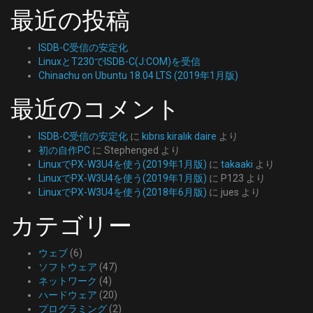
最近の投稿
ISDB-C受信の安定化
LinuxとT230でISDB-C(J:COM)を受信
Chinachu on Ubuntu 18.04 LTS (2019年1月版)
最近のコメント
ISDB-C受信の安定化
に
kıbrıs kiralık daire
より
初の自作PC
に
Stephenged
より
LinuxでPX-W3U4を使う(2019年1月版)
に
takaaki
より
LinuxでPX-W3U4を使う(2019年1月版)
に
P123
より
LinuxでPX-W3U4を使う(2018年6月版)
に
jues
より
カテゴリー
ウェブ
(6)
ソフトウェア
(47)
ネットワーク
(4)
ハードウェア
(20)
プログラミング
(2)