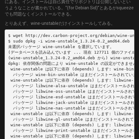
にある。インストールは自己責任でリポジトリは公開しないとい
うようなことが書かれている。”(for Debian Sid)”とあるがsqueeze
でも問題なくインストールできる。
とりあえず、wine-unstableだけインストールしてみる。
$ wget http://dev.carbon-project.org/debian/wine-unst
$ sudo dpkg -i wine-unstable_1.3.24-0.2_amd64.deb

未選択パッケージ wine-unstable を選択しています。

(データベースを読み込んでいます ... 現在 127711 個のファイ
(wine-unstable_1.3.24-0.2_amd64.deb から) wine-uns
dpkg: 依存関係の問題により wine-unstable の設定ができません:
 wine-unstable は以下に依存 (depends) します: wine-bin-un
  パッケージ wine-bin-unstable はまだインストールされていま
 wine-unstable は以下に依存 (depends) します: libwine-alsa-u
  パッケージ libwine-alsa-unstable はまだインストールされ
  パッケージ libwine-oss-unstable はまだインストールされて
  パッケージ libwine-esd-unstable はまだインストールされて
  パッケージ libwine-jack-unstable はまだインストールされ
  パッケージ libwine-nas-unstable はまだインストールされて
 wine-unstable は以下に依存 (depends) します: libwine-gl-
  パッケージ libwine-gl-unstable はまだインストールされてい
 wine-unstable は以下に依存 (depends) します: libwine-pri
  パッケージ libwine-print-unstable はまだインストールさ
 wine-unstable は以下に依存 (depends) します: libwine-san