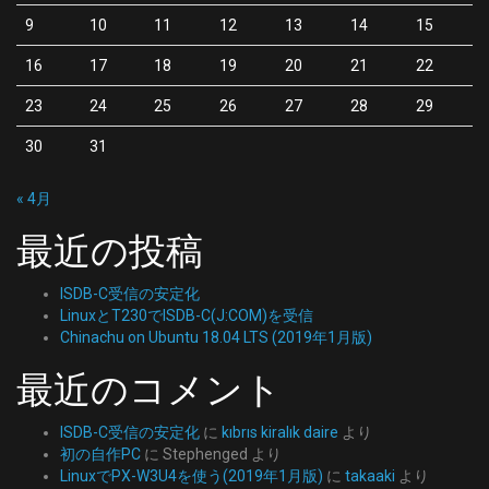
9
10
11
12
13
14
15
16
17
18
19
20
21
22
23
24
25
26
27
28
29
30
31
« 4月
最近の投稿
ISDB-C受信の安定化
LinuxとT230でISDB-C(J:COM)を受信
Chinachu on Ubuntu 18.04 LTS (2019年1月版)
最近のコメント
ISDB-C受信の安定化
に
kıbrıs kiralık daire
より
初の自作PC
に
Stephenged
より
LinuxでPX-W3U4を使う(2019年1月版)
に
takaaki
より