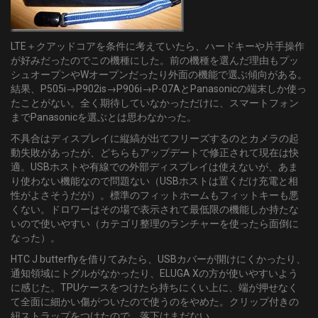
LTE＋クアッドコアを条件に考えていたら、ハードキーや片手操作
が好みだったのでこの機種にした。前の機種を選んだ理由もプッ
シュオープンやWオープンだったり外面の機能で選ぶ傾向がある。
結果、P505i→P902is→P906i→P-07AとPanasonicの端末しか使っ
たことがない。全く期待していなかっただけに、スマートフォン
までPanasonicを選ぶとは思わなかった。
不具合はディスプレイに縦縞が出てフリーズするのとカメラの起
動失敗があったが、どちらもアップデートで修正されて現在は快
適。USBホストや有線での外部ディスプレイは使えないが、あま
り使わない機能なので問題ない（USBホストは置くだけ充電と相
性がよさそうだが）。標準のフィットホームもフィットキーも悪
くない。ドロワーはその場で表示されて最低限の機能しか持たな
いので使いやすい（カテゴリ整理のランチャーを使ったら面倒に
なった）。
HTC J butterflyを借りてみたら、USBカバーが開けにくかったり、
通知領域にトグルがなかったり、ELUGA Xの方が使いやすいよう
に感じた。TPUケースをつけたら持ちにくい上に、端が押せなく
て全面に細かい傷がついたので使うのをやめた。クリップ付きの
紐ストラップをつけたので、落下はまだない。