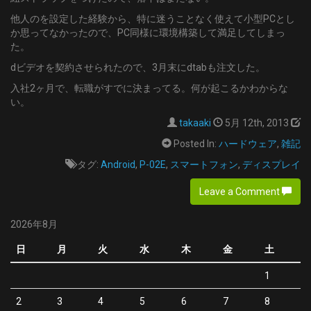
他人のを設定した経験から、特に迷うことなく使えて小型PCとし
か思ってなかったので、PC同様に環境構築して満足してしまっ
た。
dビデオを契約させられたので、3月末にdtabも注文した。
入社2ヶ月で、転職がすでに決まってる。何が起こるかわからな
い。
takaaki
5月 12th, 2013
Posted In:
ハードウェア
,
雑記
タグ:
Android
,
P-02E
,
スマートフォン
,
ディスプレイ
Leave a Comment
2026年8月
日
月
火
水
木
金
土
1
2
3
4
5
6
7
8