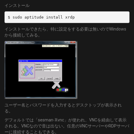
インストール
$ sudo aptitude install xrdp
インストールできたら、特に設定をする必要は無いのでWindows
から接続してみる。
ユーザー名とパスワードを入力するとデスクトップが表示され
る。
デフォルトでは「sesman-Xvnc」が使われ、VNCを経由して表示
される。VNCなので音は出ない。任意のVNCサーバーやRDPサーバ
ーに接続することもできる。