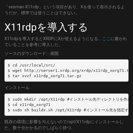
「sesman-X11rdp」という項目があり、Xを使って表示されるよ
うだが、標準では使うことはできない。
X11rdpを導入する
X11rdpを導入するとXRDPにXが使えるようになる。
ここ
に書かれ
ていることを参考に導入した。
ソースのダウンロード・展開
$ cd /usr/local/src/

$ wget http://server1.xrdp.org/xrdp/x11rdp_xorg71.tar
$ tar xvzf x11rdp_xorg71.tar.gz
インストール
$ sudo mkdir /opt/X11rdp #インストール先ディレクトリを作成

$ cd x11rdp_xorg71

$ sudo sh buildx.sh /opt/X11rdp #インストール先を指定する
既存の環境に影響を与えないので/opt/X11rdpにインストールし
た。数十分かかるのでしばらく待つ。