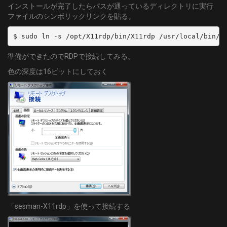
インストールが完了したらパスが通っているディレクトリに実行
ファイルのシンボリックリンクを貼る。
$ sudo ln -s /opt/X11rdp/bin/X11rdp /usr/local/bin/X
準備ができたのでRDPで接続してみる。
色の深度は16ビットにしておく
「sesman-X11rdp」を使って接続する