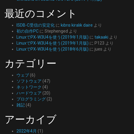
最近のコメント
ISDB-C受信の安定化
に
kıbrıs kiralık daire
より
初の自作PC
に
Stephenged
より
LinuxでPX-W3U4を使う(2019年1月版)
に
takaaki
より
LinuxでPX-W3U4を使う(2019年1月版)
に
P123
より
LinuxでPX-W3U4を使う(2018年6月版)
に
jues
より
カテゴリー
ウェブ
(6)
ソフトウェア
(47)
ネットワーク
(4)
ハードウェア
(20)
プログラミング
(2)
雑記
(4)
アーカイブ
2022年4月
(1)