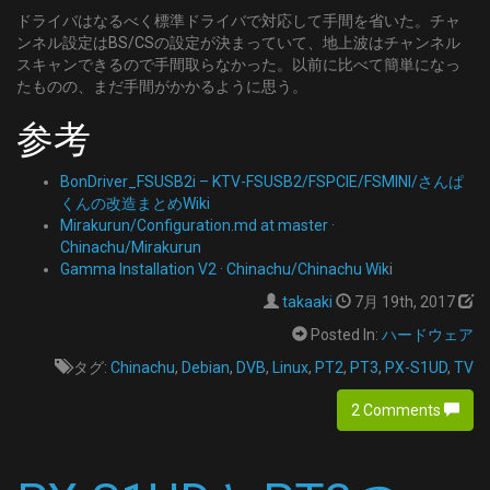
  type: BS
ドライバはなるべく標準ドライバで対応して手間を省いた。チャ
  channel: BS09_1
ンネル設定はBS/CSの設定が決まっていて、地上波はチャンネル
スキャンできるので手間取らなかった。以前に比べて簡単になっ
- name: BS09_2
たものの、まだ手間がかかるように思う。
  type: BS
参考
  channel: BS09_2
BonDriver_FSUSB2i – KTV-FSUSB2/FSPCIE/FSMINI/さんぱ
- name: BS11_0
くんの改造まとめWiki
  type: BS
Mirakurun/Configuration.md at master ·
  channel: BS11_0
Chinachu/Mirakurun
Gamma Installation V2 · Chinachu/Chinachu Wik
i
- name: BS11_1
takaaki
7月 19th, 2017
  type: BS
Posted In:
ハードウェア
  channel: BS11_1
タグ:
Chinachu
,
Debian
,
DVB
,
Linux
,
PT2
,
PT3
,
PX-S1UD
,
TV
- name: BS11_2
2 Comments
  type: BS
  channel: BS11_2
- name: BS13_0