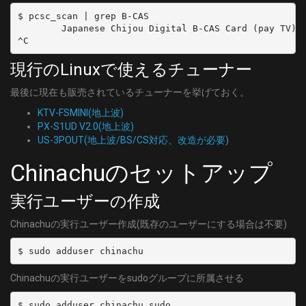
$ pcsc_scan | grep B-CAS

        Japanese Chijou Digital B-CAS Card (pay TV)

現行のLinuxで使えるチューナー
最後に現在も販売されているチューナーを挙げておく。
KTV-FSMINI(地上波)
PX-S1UD V2.0(地上波)
US-3POUT(地上波/BS/CS対応、改造が必要)
Chinachuのセットアップ
実行ユーザーの作成
Chinachuの実行ユーザー作成(既存のユーザーにする場合は不要)
Chinachuの実行ユーザーをsudoグループに所属させる