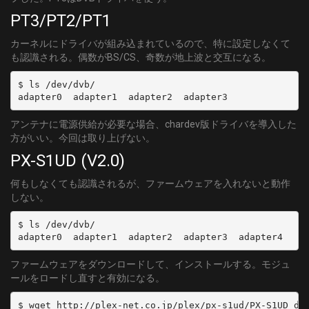
PT3/PT2/PT1
カーネルにドライバが組み込まれているので、特に設定しなくて
も認識される。偶数がBS/CS、奇数が地上波と交互になる。
$ ls /dev/dvb/

アンテナに電源供給が必要な場合、chardev版ドライバを導入した
方がいい。今回は取り上げない。
PX-S1UD (V2.0)
何もしなくても認識されるが、ファームウェアを入れないと動作
しない。
$ ls /dev/dvb/

ファームウェアをダウンロードして、インストールする。モジュ
ールをロードし直すと有効になる。
$ wget http://plex-net.co.jp/plex/px-s1ud/PX-S1UD_dri