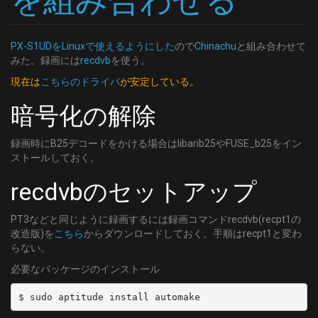
を組み合わせる
  channel: CS24
PX-S1UDをLinuxで使えるようにした
ので
Chinachu
と組み合わせて
みた。録画には
recdvb
を使う。
現在は
こちらのドライバ
が安定している。
暗号化の解除
録画時にB25デコードをかける場合はlibarib25やFUSE_b25をイン
ストールしておく。
recdvbのセットアップ
PT3などと同じように録画するには録画コマンドrecdvb(recpt1の
改造版)を
こちら
からダウンロードしておく。手順はrecpt1と変わ
らない。
必要なパッケージのインストール
$ sudo aptitude install automake