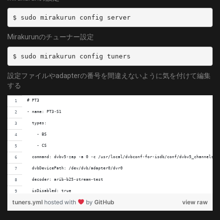
Mirakurunのチューナー設定
設定ファイルやadapterの番号を間違えないように気を付けて編集
する
# PT3
- name: PT3-S1
  types:
    - BS
    - CS
  command: dvbv5-zap -a 0 -c /usr/local/dvbconf-for-isdb/conf/dvbv5_channels_i
  dvbDevicePath: /dev/dvb/adapter0/dvr0
  decoder: arib-b25-stream-test
  isDisabled: true
tuners.yml
hosted with
by
GitHub
view raw
- name: PT3-S2