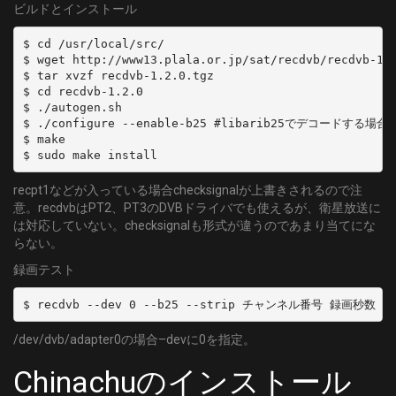
ビルドとインストール
$ cd /usr/local/src/

$ wget http://www13.plala.or.jp/sat/recdvb/recdvb-1.2
$ tar xvzf recdvb-1.2.0.tgz

$ cd recdvb-1.2.0

$ ./autogen.sh

$ ./configure --enable-b25 #libarib25でデコードする場合

$ make

$ sudo make install
recpt1などが入っている場合checksignalが上書きされるので注
意。recdvbはPT2、PT3のDVBドライバでも使えるが、衛星放送に
は対応していない。checksignalも形式が違うのであまり当てにな
らない。
録画テスト
$ recdvb --dev 0 --b25 --strip チャンネル番号 録画秒数
/dev/dvb/adapter0の場合–devに0を指定。
Chinachuのインストール