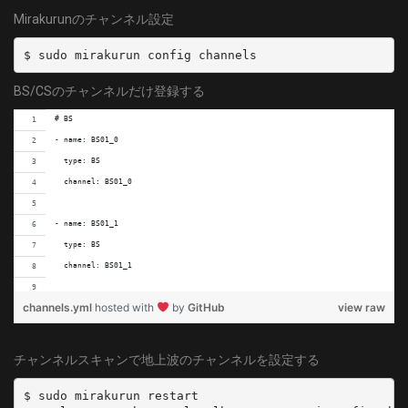
  types:
Mirakurunのチャンネル設定
    - BS
    - CS
  command: dvbv5-zap -a 2 -c /usr/local/dvbconf-for-isdb/conf/dvbv5_channels_i
BS/CSのチャンネルだけ登録する
  dvbDevicePath: /dev/dvb/adapter2/dvr0
  decoder: arib-b25-stream-test
# BS
  isDisabled: true
- name: BS01_0
  type: BS
- name: PT3-T1
  channel: BS01_0
  types:
    - GR
- name: BS01_1
  command: dvbv5-zap -a 1 -c /usr/local/dvbconf-for-isdb/conf/dvbv5_channels_i
  type: BS
  dvbDevicePath: /dev/dvb/adapter1/dvr0
  channel: BS01_1
  decoder: arib-b25-stream-test
  isDisabled: true
channels.yml
hosted with
by
GitHub
view raw
- name: BS01_2
  type: BS
- name: PT3-T2
  channel: BS01_2
チャンネルスキャンで地上波のチャンネルを設定する
  types:
    - GR
- name: BS03_0
$ sudo mirakurun restart

  command: dvbv5-zap -a 3 -c /usr/local/dvbconf-for-isdb/conf/dvbv5_channels_i