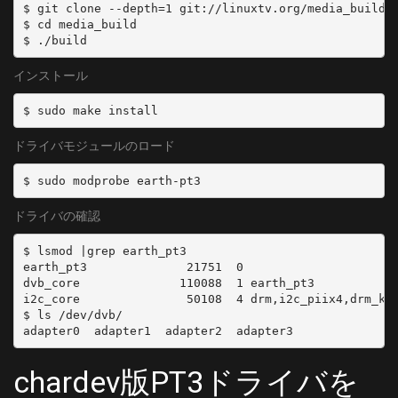
$ git clone --depth=1 git://linuxtv.org/media_build.g
$ cd media_build

$ ./build
- name: CS6
  type: CS
インストール
  channel: CS6
$ sudo make install
- name: CS8
  type: CS
ドライバモジュールのロード
  channel: CS8
$ sudo modprobe earth-pt3
- name: CS10
ドライバの確認
  type: CS
  channel: CS10
$ lsmod |grep earth_pt3

earth_pt3              21751  0

dvb_core              110088  1 earth_pt3

- name: CS12
i2c_core               50108  4 drm,i2c_piix4,drm_kms
  type: CS
$ ls /dev/dvb/

  channel: CS12
adapter0  adapter1  adapter2  adapter3
- name: CS14
chardev版PT3ドライバを
  type: CS