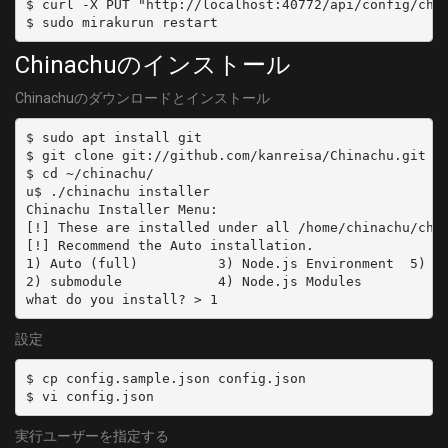
$ curl -X PUT "http://localhost:40772/api/config/chan
  type: BS
  dvbDevicePath: /dev/dvb/adapter3/dvr0
  channel: BS03_0
  decoder: arib-b25-stream-test
Chinachuのインストール
  isDisabled: true
- name: BS03_1
Chinachuのダウンロードとインストール
  type: BS
# PX-S1UD (V2.0)
  channel: BS03_1
$ sudo apt install git

- name: PX-S1UD
$ git clone git://github.com/kanreisa/Chinachu.git ~/
  types:
- name: BS03_2
$ cd ~/chinachu/

    - GR
u$ ./chinachu installer

  type: BS
  command: dvbv5-zap -a 4 -c /usr/local/dvbconf-for-isdb/conf/dvbv5_channels_i
Chinachu Installer Menu:

  channel: BS03_2
[!] These are installed under all /home/chinachu/chin
  dvbDevicePath: /dev/dvb/adapter4/dvr0
[!] Recommend the Auto installation.

  decoder: arib-b25-stream-test
- name: BS05_0
1) Auto (full)          3) Node.js Environment  5) ff
  isDisabled: true
2) submodule            4) Node.js Modules

  type: BS
  channel: BS05_0
# PX-BCUD
設定
- name: PX-BCUD
- name: BS05_1
  types:
  type: BS
$ cp config.sample.json config.json

    - BS
  channel: BS05_1
    - CS
実行ユーザーを指定する
  command: dvbv5-zap -a 5 -c /usr/local/dvbconf-for-isdb/conf/dvbv5_channels_i
- name: BS07_0