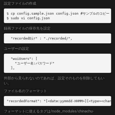
設定ファイルの作成
$ cp config.sample.json config.json #サンプルのコピー

$ sudo vi config.json
録画ファイルの保存先を設定
  "recordedDir" : "./recorded/",
ユーザーの設定
  "wuiUsers": [

    "ユーザー名:パスワード"

  ],
外部から見られないのであれば、設定そのものを削除してもい
い。
ファイル名のフォーマット
"recordedFormat": "[<date:yymmdd-HHMM>][<type><chann
フォーマットに使えるタグは/node_modules/chinachu-