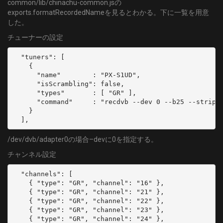
common/lib/chinachu-common.jsの
exports.formatRecordedNameを見るとわかる。下に一覧を用意
した。
チューナーの設定
  "tuners": [

    {

      "name"        : "PX-S1UD",

      "isScrambling": false,

      "types"       : [ "GR" ],

      "command"     : "recdvb --dev 0 --b25 --strip -
    }

  ],
/dev/dvb/adapter0の場合–devに0を指定する。
チャンネル設定
  "channels": [

    { "type": "GR", "channel": "16" },

    { "type": "GR", "channel": "21" },

    { "type": "GR", "channel": "22" },

    { "type": "GR", "channel": "23" },

    { "type": "GR", "channel": "24" },
