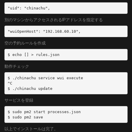
  dvbDevicePath: /dev/dvb/adapter5/dvr0
  type: BS
  decoder: arib-b25-stream-test
  channel: BS07_0
  isDisabled: false
  isDisabled: true
別のマシンからアクセスされるIPアドレスを指定する
# KTV-FSMINI (KTV-FSUSB2/V3)
- name: BS07_1
- name: KTV-FSMINI
  type: BS
空の予約ルールを作成
  types:
  channel: BS07_1
    - GR
  isDisabled: true
  command: recfsusb2i <channel> - -
  decoder: arib-b25-stream-test
動作チェック
- name: BS07_2
  isDisabled: true
  type: BS
$ ./chinachu service wui execute

  channel: BS07_2
^C

  isDisabled: true
サービスを登録
- name: BS09_0
  type: BS
$ sudo pm2 start processes.json

  channel: BS09_0
- name: BS09_1
以上でインストールは完了。