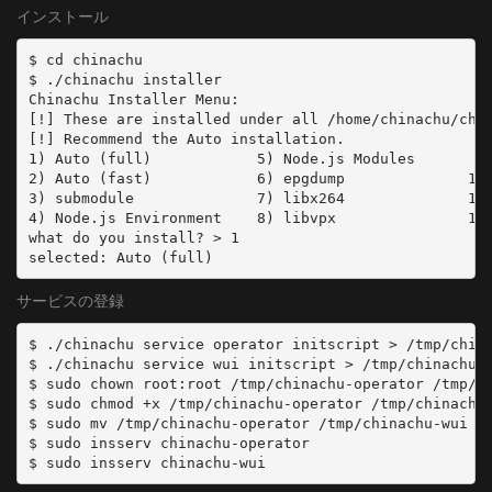
インストール
$ cd chinachu

$ ./chinachu installer

Chinachu Installer Menu:

[!] These are installed under all /home/chinachu/chin
[!] Recommend the Auto installation.

1) Auto (full)            5) Node.js Modules       9)
2) Auto (fast)            6) epgdump              10)
3) submodule              7) libx264              11)
4) Node.js Environment    8) libvpx               12)
what do you install? > 1

selected: Auto (full)
サービスの登録
$ ./chinachu service operator initscript > /tmp/china
$ ./chinachu service wui initscript > /tmp/chinachu-w
$ sudo chown root:root /tmp/chinachu-operator /tmp/ch
$ sudo chmod +x /tmp/chinachu-operator /tmp/chinachu-
$ sudo mv /tmp/chinachu-operator /tmp/chinachu-wui /e
$ sudo insserv chinachu-operator

$ sudo insserv chinachu-wui