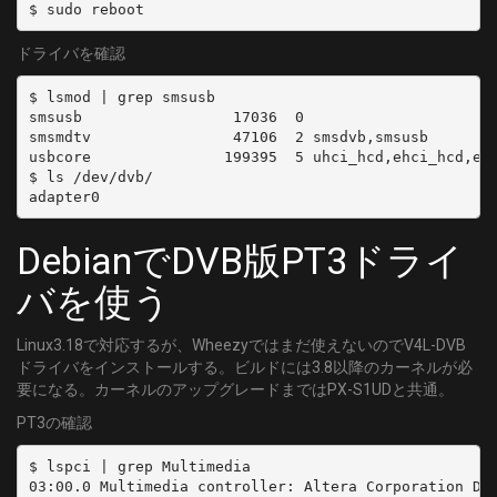
$ sudo reboot
  type: BS
  channel: BS19_1
ドライバを確認
$ lsmod | grep smsusb

- name: BS19_2
smsusb                 17036  0

  type: BS
smsmdtv                47106  2 smsdvb,smsusb

  channel: BS19_2
usbcore               199395  5 uhci_hcd,ehci_hcd,ehc
$ ls /dev/dvb/

adapter0
- name: BS21_0
  type: BS
DebianでDVB版PT3ドライ
  channel: BS21_0
バを使う
- name: BS21_1
  type: BS
Linux3.18で対応するが、Wheezyではまだ使えないのでV4L-DVB
  channel: BS21_1
ドライバをインストールする。ビルドには3.8以降のカーネルが必
要になる。カーネルのアップグレードまではPX-S1UDと共通。
- name: BS21_2
PT3の確認
  type: BS
  channel: BS21_2
$ lspci | grep Multimedia

03:00.0 Multimedia controller: Altera Corporation De