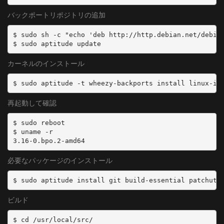
- name: BS23_0
バックポートリポジトリの追加
  type: BS
  channel: BS23_0
$ sudo sh -c "echo 'deb http://http.debian.net/debian
$ sudo aptitude update
- name: BS23_1
  type: BS
カーネルのインストール
  channel: BS23_1
$ sudo aptitude -t wheezy-backports install linux-im
- name: BS23_2
再起動して確認
  type: BS
  channel: BS23_2
$ sudo reboot

$ uname -r

3.16-0.bpo.2-amd64
# CS
- name: CS2
必要なパッケージのインストール
  type: CS
  channel: CS2
$ sudo aptitude install git build-essential patchuti
ビルド
- name: CS4
  type: CS
$ cd /usr/local/src/

  channel: CS4