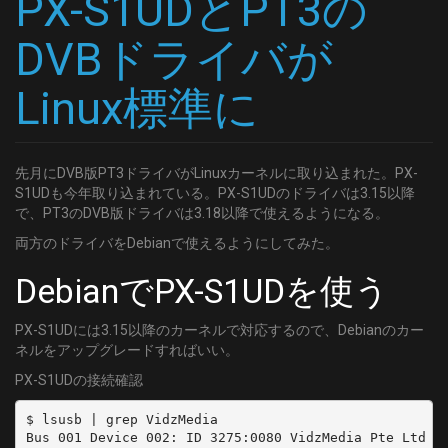
PX-S1UDとPT3の
  type: BS
DVBドライバが
  channel: BS13_0
Linux標準に
- name: BS13_1
  type: BS
  channel: BS13_1
先月にDVB版PT3ドライバがLinuxカーネルに取り込まれた。PX-
- name: BS13_2
S1UDも今年取り込まれている。PX-S1UDのドライバは3.15以降
  type: BS
で、PT3のDVB版ドライバは3.18以降で使えるようになる。
  channel: BS13_2
両方のドライバをDebianで使えるようにしてみた。
- name: BS15_0
DebianでPX-S1UDを使う
  type: BS
  channel: BS15_0
PX-S1UDには3.15以降のカーネルで対応するので、Debianのカー
ネルをアップグレードすればいい。
- name: BS15_1
PX-S1UDの接続確認
  type: BS
  channel: BS15_1
$ lsusb | grep VidzMedia

Bus 001 Device 002: ID 3275:0080 VidzMedia Pte Ltd