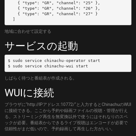
    { "type": "GR", "channel": "25" },

    { "type": "GR", "channel": "26" },

    { "type": "GR", "channel": "27" }

  ]
地域に合わせて設定する
サービスの起動
$ sudo service chinachu-operator start

$ sudo service chinachu-wui start
しばらく待つと番組表が作成される。
WUIに接続
ブラウザに"http://IPアドレス:10772/"と入力するとChinachuのWUI
に接続できる。ここから予約や録画ファイルの視聴・管理が行え
る。ストリーミング再生を無変換以外で使うにはそれなりのスペ
ックが必要。番組表からできるライブ視聴はエンコードが必要で
信頼性がまだ低いので、予約録画して再生した方がいい。