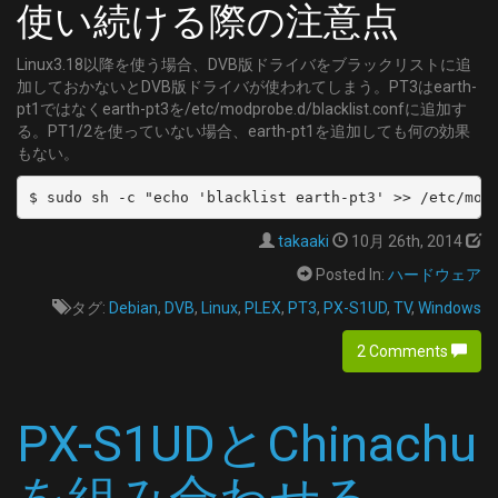
使い続ける際の注意点
  channel: CS14
Linux3.18以降を使う場合、DVB版ドライバをブラックリストに追
- name: CS16
加しておかないとDVB版ドライバが使われてしまう。PT3はearth-
  type: CS
pt1ではなくearth-pt3を/etc/modprobe.d/blacklist.confに追加す
  channel: CS16
る。PT1/2を使っていない場合、earth-pt1を追加しても何の効果
もない。
- name: CS18
  type: CS
$ sudo sh -c "echo 'blacklist earth-pt3' >> /etc/mod
  channel: CS18
takaaki
10月 26th, 2014
- name: CS20
Posted In:
ハードウェア
  type: CS
タグ:
Debian
,
DVB
,
Linux
,
PLEX
,
PT3
,
PX-S1UD
,
TV
,
Windows
  channel: CS20
2 Comments
- name: CS22
  type: CS
  channel: CS22
PX-S1UDとChinachu
- name: CS24
  type: CS