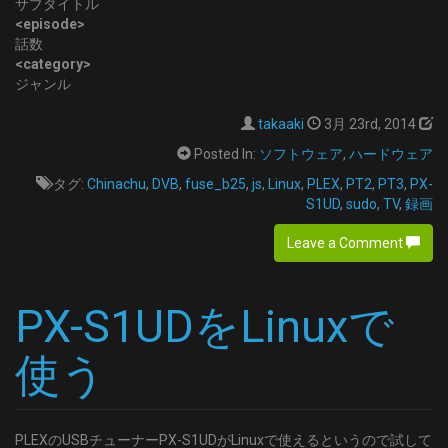
サブタイトル
<episode>
話数
<category>
ジャンル
takaaki
3月 23rd, 2014
Posted In:
ソフトウェア
,
ハードウェア
タグ:
Chinachu
,
DVB
,
fuse_b25
,
js
,
Linux
,
PLEX
,
PT2
,
PT3
,
PX-
S1UD
,
sudo
,
TV
,
録画
Leave a Comment
PX-S1UDをLinuxで
使う
PLEXのUSBチューナーPX-S1UDがLinuxで使えるというので試して