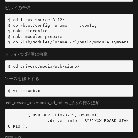
ビルドの準備
$ cd linux-source-3.12/

$ cp /boot/config-`uname -r` .config

$ make oldconfig

$ make modules_prepare

$ cp /lib/modules/`uname -r`/build/Module.symvers .
ドライバの階層に移動
$ cd drivers/media/usb/siano/
ソースを修正する
$ vi smsusb.c
usb_device_id smsusb_id_tableに次の2行を追加
        { USB_DEVICE(0x3275, 0x0080),

                .driver_info = SMS1XXX_BOARD_SIAN