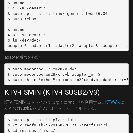
$ uname -r

4.4.0-83-generic

$ sudo apt install linux-generic-hwe-16.04

$ sudo reboot

$ uname -r

4.8.0-58-generic

$ ls /dev/dvb/

adapter番号の指定
$ sudo modprobe -r em28xx-dvb

$ sudo modprobe em28xx-dvb adapter_nr=5

KTV-FSMINI(KTV-FSUSB2/V3)
KTV-FSMINIはドライバではなくコマンドを利用する。
KTVWiki
に
あるrecfsusb2iをダウンロードして、ビルドする。
$ sudo apt install p7zip-full

$ 7z x recfsusb2i-20160220.7z -orecfsusb2i

$ cd recfsusb2i/src/
