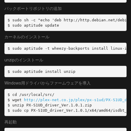
- name: BS17_0
バックポートリポジトリの追加
  type: BS
  channel: BS17_0
$ sudo sh -c "echo 'deb http://http.debian.net/debian
  isDisabled: true
$ sudo aptitude update
- name: BS17_1
カーネルのインストール
  type: BS
$ sudo aptitude -t wheezy-backports install linux-im
  channel: BS17_1
  isDisabled: true
unzipのインストール
- name: BS17_2
$ sudo aptitude install unzip
  type: BS
Windows用ドライバからファームウェアを導入
  channel: BS17_2
  isDisabled: true
$ cd /usr/local/src/

$ wget 
http://plex-net.co.jp/plex/px-s1ud/PX-S1UD_dr
- name: BS19_0
$ unzip PX-S1UD_driver_Ver.1.0.1.zip

$ sudo cp PX-S1UD_driver_Ver.1.0.1/x64/amd64/isdbt_r
  type: BS
  channel: BS19_0
再起動
- name: BS19_1