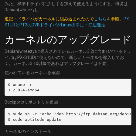
みた。標準ドライバに少し手を加えて使えるようにする。環境は
Debian(wheezy)。
追記：ドライバがカーネルに組み込まれたので
こちら
を参照。
PX-
S1UDとPT3のDVBドライバがLinux標準に – 底辺迷走
カーネルのアップグレード
Debian(wheezy)に導入されているカーネル3.2に含まれているドラ
イバはPX-S1UDに使えないので、新しいカーネルを導入してお
く。カーネル3.10以降であればアップグレードは不要。
使われているカーネルを確認
$ uname -r

3.2.0-4-amd64
Backportsリポジトリを追加
$ sudo sh -c "echo 'deb http://ftp.debian.org/debian/
$ sudo aptitude update
カーネルのインストール