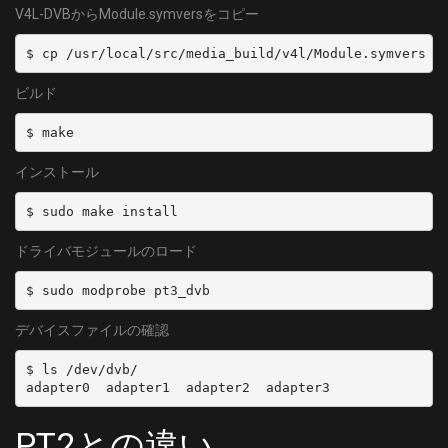
V4L-DVBからModule.symversをコピー
$ cp /usr/local/src/media_build/v4l/Module.symvers .
ビルド
$ make
インストール
$ sudo make install
ドライバモジュールのロード
$ sudo modprobe pt3_dvb
デバイスファイルの確認
$ ls /dev/dvb/

adapter0  adapter1  adapter2  adapter3
PT2との違い