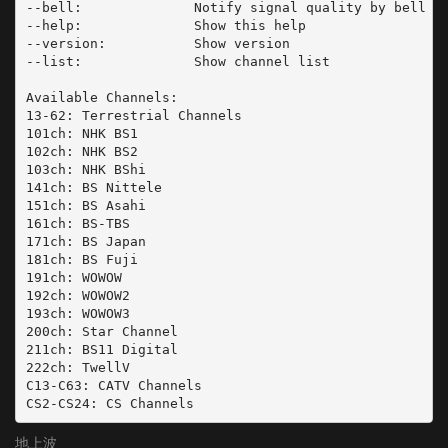
--bell:              Notify signal quality by bell

--help:              Show this help

--version:           Show version

--list:              Show channel list

Available Channels:

13-62: Terrestrial Channels

101ch: NHK BS1

102ch: NHK BS2

103ch: NHK BShi

141ch: BS Nittele

151ch: BS Asahi

161ch: BS-TBS

171ch: BS Japan

181ch: BS Fuji

191ch: WOWOW

192ch: WOWOW2

193ch: WOWOW3

200ch: Star Channel

211ch: BS11 Digital

222ch: TwellV

C13-C63: CATV Channels

CS2-CS24: CS Channels
地上波