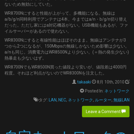
ないため無効にしていた。
WR8700Nにすると性能が上がって、多機能になる。無線は
a/b/g/n同時利用でアンテナは4本。今まではa/n・b/g/n切り替え
だった。ただし家にはa対応機器がない。USB機能もあるが、ファ
イルサーバーがあるので使わない。
WR8300Nにすると有線性能はほぼそのまま。無線はアンテナが3
つから2つになるが、150Mbpsの無線しかないため影響は少ない。
a/nも同じ。消費電力はWR8500Nより少ない。(＝熱の発生少ない)
熱暴走も少ないはず。
WR8700NでもWR8500N買った値段より安いが、値段差は4000円
程度。それほど利点がないのでWR8300Nを注文した。
takaaki
8月 10th, 2010
Posted In:
ネットワーク
タグ:
LAN
,
NEC
,
ネットワーク
,
ルーター
,
無線LAN
Leave a Comment