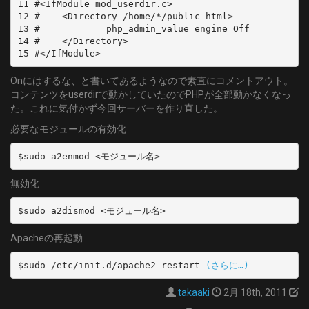
11 #<IfModule mod_userdir.c>

12 #	<Directory /home/*/public_html>

13 #		php_admin_value engine Off

14 #	</Directory>

15 #</IfModule>
Onにはするな、と書いてあるようなので素直にコメントアウト。
コンテンツをuserdirで動かしていたのでPHPが全部動かなくなっ
た。これに気付かず今回サーバーを作り直した。
必要なモジュールの有効化
$sudo a2enmod <モジュール名>
無効化
$sudo a2dismod <モジュール名>
Apacheの再起動
$sudo /etc/init.d/apache2 restart 
(さらに…)
takaaki
2月 18th, 2011