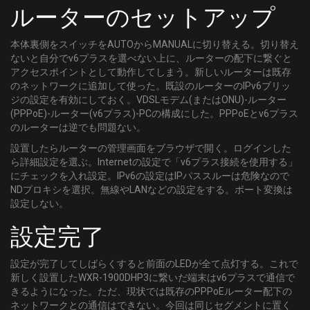
ルーターのセットアップ
本体裏側をスイッチをAUTOからMANUALに切り替える。切り替え
ないと自分でv6プラスを選べない上に、ルーターの配下に繋ぐと
アクセスポイントとして動作してしまう。新しいルーターは既存
のネットワークに追加して使った。既設のルーターのIPv6ブリッ
ジの設定を有効にしておく。VDSLモデム(またはONU)-ルーター
(PPPoE)-ルーター(v6プラス)-PCの構成にした。PPPoEとv6プラス
のルーターは逆でも問題ない。
設置したらルーターの管理画面をブラウザで開く。ログインした
ら詳細設定を選ぶ。Internetの設定で「v6プラス接続を使用する」
にチェックを入れ設定。IPv6の設定はIPパススルーは危険なので
NDプロキシを選択。無線やLANなどの設定をする。ポート変換は
設定しない。
設定完了
設定が完了してしばらくすると前面のLEDが全て点灯する。これで
新しく設置したWXR-1900DHP3に繋いだ端末はv6プラスで通信で
きるようになった。ただ、現状では既存のPPPoEルーター配下の
ネットワークとの通信はできない。今回は同じセグメントに置く