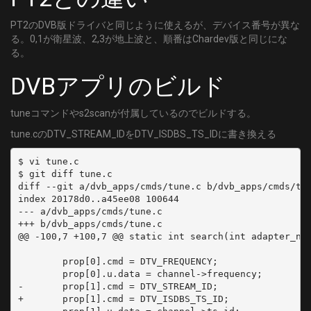
PT2のDVB版ドライバと同じように使えるが、デバイス番号が異な
る。0,1が衛星波、2,3が地上波と、順番はChardev版と同じにな
る。
DVBアプリのビルド
tuneコマンドやs2scanが付属しているのでビルドする。
tune.cのDTV_STREAM_IDをDTV_ISDBS_TS_IDに書き換える
$ vi tune.c

$ git diff tune.c

diff --git a/dvb_apps/cmds/tune.c b/dvb_apps/cmds/tun
index 20178d0..a45ee08 100644

--- a/dvb_apps/cmds/tune.c

+++ b/dvb_apps/cmds/tune.c

@@ -100,7 +100,7 @@ static int search(int adapter_nr,
        prop[0].cmd = DTV_FREQUENCY;

        prop[0].u.data = channel->frequency;

-       prop[1].cmd = DTV_STREAM_ID;

+       prop[1].cmd = DTV_ISDBS_TS_ID;
