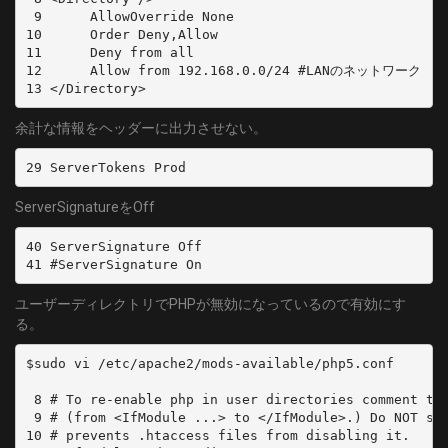
 9	AllowOverride None

10	Order Deny,Allow

11	Deny from all

12	Allow from 192.168.0.0/24 #LANのネットワーク

13 </Directory>
余計な情報をヘッダーに出力させない。
29 ServerTokens Prod
ServerSignatureをOff
40 ServerSignature Off

41 #ServerSignature On
ユーザーディレクトリでPHPが無効になっているので有効にす
る。
$sudo vi /etc/apache2/mods-available/php5.conf

 8 # To re-enable php in user directories comment the
 9 # (from <IfModule ...> to </IfModule>.) Do NOT set
10 # prevents .htaccess files from disabling it.
