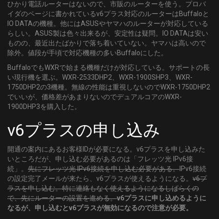
ひかり電話ルーターはないので、市販のルーターを使う。プロバ
イダのページに書かれているv6プラス対応のルーターはBuffaloと
IO DATAの機種。他にはASUSやヤマハのルーターが対応している
らしい。ASUS製は色々出来るが、安定性は疑問。IO DATAは安い
ものの、最近出たばかりで落ち着いていない。ヤマハは高いので
除外。値段が手頃で対応機種の多いBuffaloにした。
BuffaloでもWXRで始まる機種だけが対応している。サポートの長
い現行機を選ぶ。WXR-2533DHP2、WXR-1900SHP3、WXR-
1750DHP2の3機種。無線の性能は重視しないのでWXR-1750DHP2
でいいが、価格差があまりないのでデュアルコアのWXR-
1900DHP3を購入した。
v6プラスの申し込み
開通の案内にあるお客様IDが必要になる。v6プラスを申し込みた
いところだが、申し込む必要があるのは「フレッツ光 IPv6接
続」。
先にフレッツ光 IPv6接続を申し込む必要がある。
IPv6接続
の設定完了メールが来たら、v6プラスが使えるようになる。
v6プ
ラスを申し込む。特に連絡もなく使えるようになるしばらくの
で、先にルーターの設置を進める。
v6プラスに申し込めるように
なるが、申し込むとv6プラスが無効になるので注意が必要。