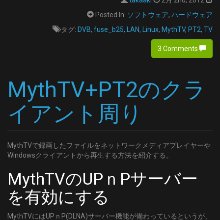
takaaki
2月 2nd, 2012
Posted In:
ソフトウェア
,
ハードウェア
タグ:
DVB
,
fuse_b25
,
LAN
,
Linux
,
MythTV
,
PT2
,
TV
3 Comments
MythTV+PT2のクラ
イアント周り
MythTVで録画したファイルをネットワークメディアプレイヤーや
Windowsクライアントから再生する方法を紹介する。
MythTVのUPｎPサーバー
を有効にする
MythTVにはUPｎP(DLNA)サーバー機能が備わっているというが、