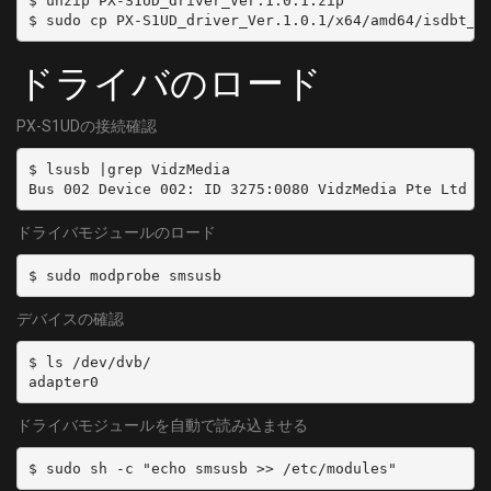
$ unzip PX-S1UD_driver_Ver.1.0.1.zip

$ sudo cp PX-S1UD_driver_Ver.1.0.1/x64/amd64/isdbt_r
ドライバのロード
PX-S1UDの接続確認
$ lsusb |grep VidzMedia

Bus 002 Device 002: ID 3275:0080 VidzMedia Pte Ltd
ドライバモジュールのロード
$ sudo modprobe smsusb
デバイスの確認
$ ls /dev/dvb/

adapter0
ドライバモジュールを自動で読み込ませる
$ sudo sh -c "echo smsusb >> /etc/modules"