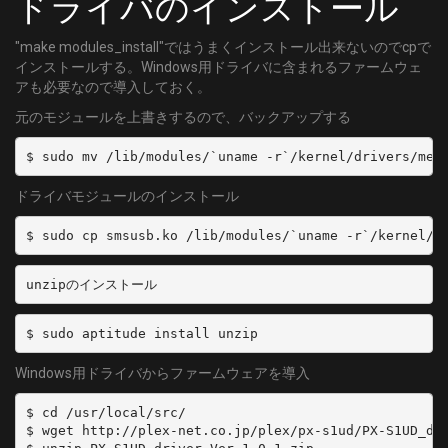
ドライバのインストール
"make modules_install"ではうまくインストール出来ないのでcpで
インストールする。Windows用ドライバに含まれるファームウェ
アも必要なので導入しておく。
元のモジュールを上書きするので、バックアップする
$ sudo mv /lib/modules/`uname -r`/kernel/drivers/med
ドライバモジュールのインストール
$ sudo cp smsusb.ko /lib/modules/`uname -r`/kernel/d
unzipのインストール
$ sudo aptitude install unzip
Windows用ドライバからファームウェアを導入
$ cd /usr/local/src/

$ wget http://plex-net.co.jp/plex/px-s1ud/PX-S1UD_dri