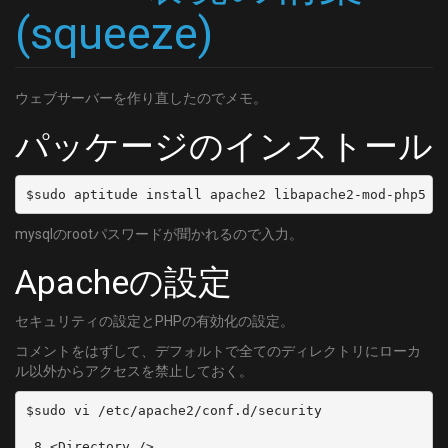
(squeeze)
ウェブサーバーを作り直したのでメモ。
パッケージのインストール
$sudo aptitude install apache2 libapache2-mod-php5 m
mysqlのrootパスワードが聞かれるので入力。
Apacheの設定
セキュリティの設定とPHPの有効化の設定。
コメントをはずして、デフォルトで全てのディレクトリにローカ
ル以外からアクセスを禁止しておく。
$sudo vi /etc/apache2/conf.d/security

 8 <Directory />
