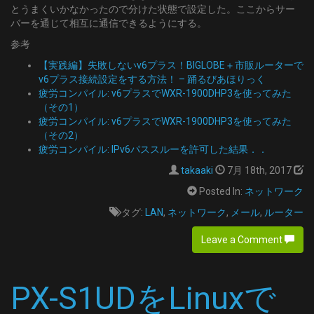
とうまくいかなかったので分けた状態で設定した。ここからサー
バーを通じて相互に通信できるようにする。
参考
【実践編】失敗しないv6プラス！BIGLOBE＋市販ルーターで
v6プラス接続設定をする方法！ – 踊るびあほりっく
疲労コンパイル: v6プラスでWXR-1900DHP3を使ってみた
（その1）
疲労コンパイル: v6プラスでWXR-1900DHP3を使ってみた
（その2）
疲労コンパイル: IPv6パススルーを許可した結果．．
takaaki
7月 18th, 2017
Posted In:
ネットワーク
タグ:
LAN
,
ネットワーク
,
メール
,
ルーター
Leave a Comment
PX-S1UDをLinuxで