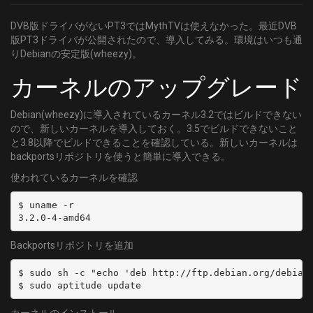
DVB版ドライバがないPT3ではMythTVは使えなかった。最近DVB
版PT3ドライバが公開されたので、導入してみる。環境はいつも通
りDebianの安定版(wheezy)。
カーネルのアップグレード
Debian(wheezy)に導入されているカーネル3.2ではビルドできない
ので、新しいカーネルを導入しておく。3.5でビルドできないこと
と3.8以降でビルドできることを確認している。新しいカーネルは
backportsリポジトリを使うと簡単に導入できる。
使われているカーネルを確認
$ uname -r

3.2.0-4-amd64
Backportsリポジトリを追加
$ sudo sh -c "echo 'deb http://ftp.debian.org/debian/
$ sudo aptitude update