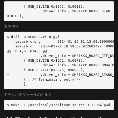
        { USB_DEVICE(0x3275, 0x0080),

                .driver_info = SMS1XXX_BOARD_SIAN
変更内容
$ diff -u smsusb.c{.org,}

--- smsusb.c.org        2014-01-26 02:18:00.000000000
+++ smsusb.c    2014-03-21 19:59:07.922682492 +0900

@@ -634,6 +634,8 @@

                .driver_info = SMS1XXX_BOARD_ZTE_DVB_
        { USB_DEVICE(0x19D2, 0x0078),

                .driver_info = SMS1XXX_BOARD_ONDA_MDT
+       { USB_DEVICE(0x3275, 0x0080),

+               .driver_info = SMS1XXX_BOARD_SIANO_RI
        { } /* Terminating entry */

        };
ドライバモジュールのビルド
$ make -C /usr/local/src/linux-source-3.12 M=`pwd` m