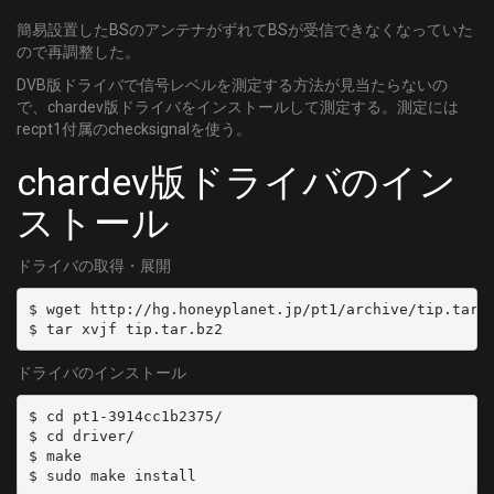
簡易設置したBSのアンテナがずれてBSが受信できなくなっていた
ので再調整した。
DVB版ドライバで信号レベルを測定する方法が見当たらないの
で、chardev版ドライバをインストールして測定する。測定には
recpt1付属のchecksignalを使う。
chardev版ドライバのイン
ストール
ドライバの取得・展開
$ wget http://hg.honeyplanet.jp/pt1/archive/tip.tar.b
$ tar xvjf tip.tar.bz2
ドライバのインストール
$ cd pt1-3914cc1b2375/

$ cd driver/

$ make

$ sudo make install