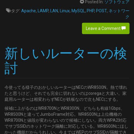
Posted In:
ソフトウェア
タグ:
Apache
,
LAMP
,
LAN
,
Linux
,
MySQL
,
PHP
,
POST
,
ネットワー
ク
Leave a Comment
新しいルーターの検
討
今使ってる様子のおかしいルーターはNECのWR8500N。熱で壊れ
たと思うけど、それでも完全に切れないのはcoregaと大違い。家
庭用ルーターは相変わらずNECが鉄板なので次もNECにする。
候補に上がるのはWR8700NとWR8300N、どちらも有線1Gbps、
WR8500Nと違ってJumboFrame対応。WR8500Nは上位機種の
WR8700Nと値段が変わらないので候補にしない。両方WPA2対応
でサブSSIDのネットワーク隔離に対応している。WR8500Nにほし
かった機能だからうれしい。今まではWEPのサブSSIDが隔離でき