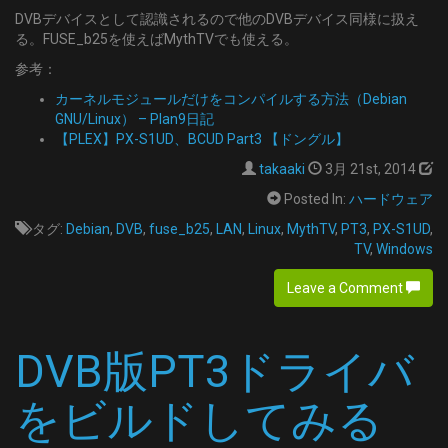
DVBデバイスとして認識されるので他のDVBデバイス同様に扱え
る。FUSE_b25を使えばMythTVでも使える。
参考：
カーネルモジュールだけをコンパイルする方法（Debian
GNU/Linux） – Plan9日記
【PLEX】PX-S1UD、BCUD Part3 【ドングル】
takaaki
3月 21st, 2014
Posted In:
ハードウェア
タグ:
Debian
,
DVB
,
fuse_b25
,
LAN
,
Linux
,
MythTV
,
PT3
,
PX-S1UD
,
TV
,
Windows
Leave a Comment
DVB版PT3ドライバ
をビルドしてみる