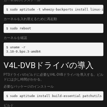
カーネルのインストール
$ sudo aptitude -t wheezy-backports install linux-im
カーネルを入れ替えるために再起動
$ sudo reboot
カーネルを確認
$ uname -r

3.10-0.bpo.3-amd64
V4L-DVBドライバの導入
PT3ドライバのビルドに必要なV4L-DVBドライバを導入する。ビル
ドには少し時間がかかる。
必要なパッケージのインストール
$ sudo aptitude install build-essential patchutils l
ビルド