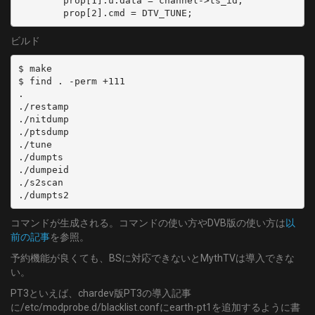
        prop[1].u.data = channel->ts_id;

        prop[2].cmd = DTV_TUNE;
ビルド
$ make

$ find . -perm +111

.

./restamp

./nitdump

./ptsdump

./tune

./dumpts

./dumpeid

./s2scan

./dumpts2
コマンドが生成される。コマンドの使い方やDVB版の使い方は
以
前の記事
を参照。
予約機能が良くても、BSに対応できないとMythTVは導入できな
い。
PT3といえば、chardev版PT3の導入記事
に/etc/modprobe.d/blacklist.confにearth-pt1を追加するように書