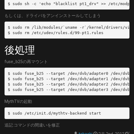
$ sudo sh -c 'echo "blacklist pt1_drv" >> /etc/modpr
もしくは、ドライバをアンインストールしてしまう
$ sudo rm /lib/modules/`uname -r`/kernel/drivers/vide
$ sudo rm /etc/udev/rules.d/99-pt1.rules
後処理
fuse_b25の再マウント
$ sudo fuse_b25 --target /dev/dvb/adapter0 /dev/dvb/a
$ sudo fuse_b25 --target /dev/dvb/adapter1 /dev/dvb/a
$ sudo fuse_b25 --target /dev/dvb/adapter2 /dev/dvb/a
$ sudo fuse_b25 --target /dev/dvb/adapter3 /dev/dvb/
MythTVの起動
$ sudo /etc/init.d/mythtv-backend start
追記:コマンドの間違いを修正