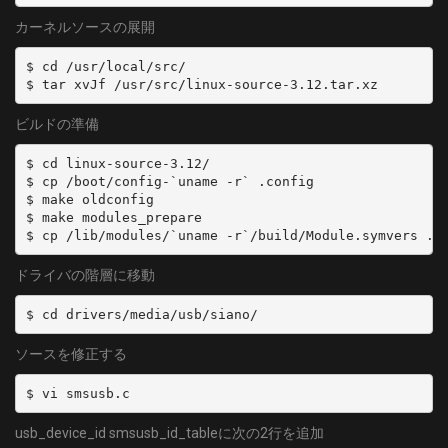
カーネルソースの展開
$ cd /usr/local/src/

$ tar xvJf /usr/src/linux-source-3.12.tar.xz
ビルドの準備
$ cd linux-source-3.12/

$ cp /boot/config-`uname -r` .config

$ make oldconfig

$ make modules_prepare

$ cp /lib/modules/`uname -r`/build/Module.symvers .
ドライバの階層に移動
$ cd drivers/media/usb/siano/
ソースを修正する
$ vi smsusb.c
usb_device_id smsusb_id_tableに次の2行を追加