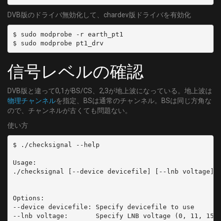
DVB版のドライバ無効化して、chardev版ドライバを有効化
$ sudo modprobe -r earth_pt1

$ sudo modprobe pt1_drv
信号レベルの確認
DVB版と違って0,1がBS/CS、2,3が地上波になっている。地上波は
物理チャンネル
を指定、BSは通常のチャンネル。BSは同じ方角な
ので、チャンネルが古くても問題ない。
使い方
$ ./checksignal --help

Usage:

./checksignal [--device devicefile] [--lnb voltage] [
Options:

--device devicefile: Specify devicefile to use

--lnb voltage:       Specify LNB voltage (0, 11, 15)
