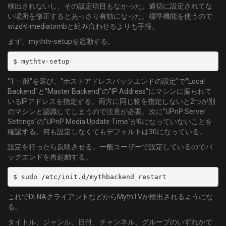
検出されないし、その設定項目もなかった。適切に設定されてな
い場所を修正するとあっさり有効になった。標準機能を使うので
wizdやmediatombと組み合わせるよりも手軽。
まず、mythtv-setupを起動する。
$ mythtv-setup
"1.一般"を選び、"ホストアドレスバックエンドの設定"で"Local
Backend"と"Master Backend"の"IP Address"にマシンに振られて
いるIPアドレスを指定する。両方に同じ物を指定しないと2つが別
のマシンと認識してしまうので注意が必要。次に"UPnP Server
Settings"の"UPnP Media Update Time"が0になっていないことを
確認する。何も設定しなくてもデフォルトは30になっている。
設定を行ったら反映させる。一般ユーザーで設定しているのでバ
ックエンドを再起動する。
$ sudo /etc/init.d/mythbackend restart
これでDLNAクライアントなどからMythTVが検出されるようにな
る。
タイトル、ジャンル、日付、チャンネル、グループのいずれかで