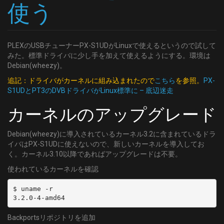
使う
PLEXのUSBチューナーPX-S1UDがLinuxで使えるというので試して
みた。標準ドライバに少し手を加えて使えるようにする。環境は
Debian(wheezy)。
追記：ドライバがカーネルに組み込まれたので
こちら
を参照。
PX-
S1UDとPT3のDVBドライバがLinux標準に – 底辺迷走
カーネルのアップグレード
Debian(wheezy)に導入されているカーネル3.2に含まれているドラ
イバはPX-S1UDに使えないので、新しいカーネルを導入してお
く。カーネル3.10以降であればアップグレードは不要。
使われているカーネルを確認
$ uname -r

3.2.0-4-amd64
Backportsリポジトリを追加