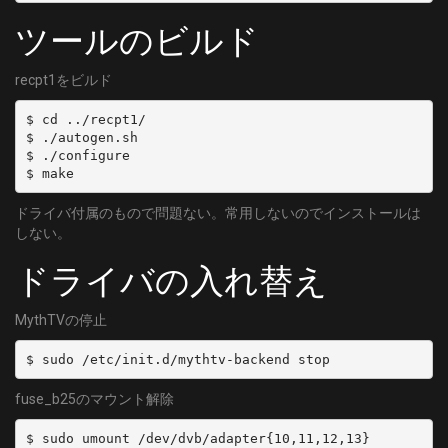
ツールのビルド
recpt1をビルド
$ cd ../recpt1/

$ ./autogen.sh

$ ./configure

$ make
ドライバ付属のもので問題ない。常用しないのでインストールは
しない。
ドライバの入れ替え
MythTVの停止
$ sudo /etc/init.d/mythtv-backend stop
fuse_b25のマウント解除
$ sudo umount /dev/dvb/adapter{10,11,12,13}