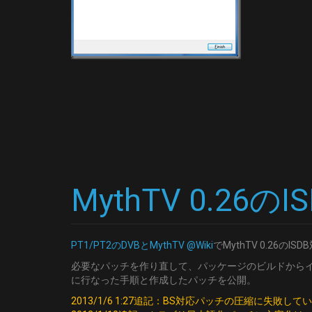
MythTV 0.2
PT1/PT2のDVBとMythTV @Wiki
でMythTV 0.26
必要なパッチを作り直して、パッケージのビルドから
に行なった手順と作成したパッチを公開。
2013/1/6 1:27追記：BS対応パッチの圧縮に失敗