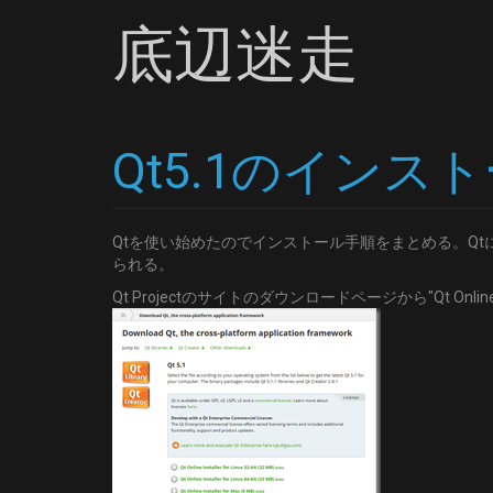
底辺迷走
Qt5.1のインスト
Qtを使い始めたのでインストール手順をまとめる。Qtには
られる。
Qt Projectのサイトのダウンロードページから"Qt Online I