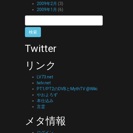
2009年2月
(3)
2009年1月
(6)
検
索:
Twitter
リンク
LV73.net
lwlv.net
PT1/PT2のDVBとMythTV @Wiki
やおよろず
本仕込み
言霊
メタ情報
ログイン