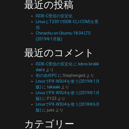
最近の投稿
ISDB-C受信の安定化
LinuxとT230でISDB-C(J:COM)を受
信
Chinachu on Ubuntu 18.04 LTS
(2019年1月版)
最近のコメント
ISDB-C受信の安定化
に
kıbrıs kiralık
daire
より
初の自作PC
に
Stephenged
より
LinuxでPX-W3U4を使う(2019年1月
版)
に
takaaki
より
LinuxでPX-W3U4を使う(2019年1月
版)
に
P123
より
LinuxでPX-W3U4を使う(2018年6月
版)
に
jues
より
カテゴリー