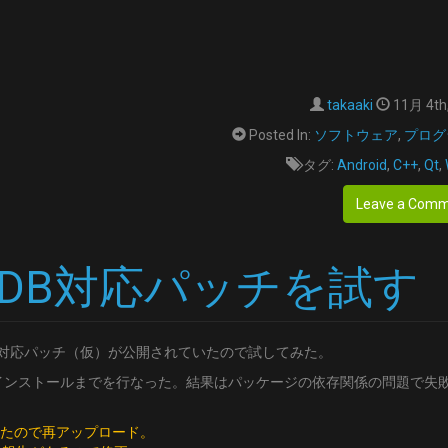
takaaki
11月 4th
Posted In:
ソフトウェア
,
プログ
タグ:
Android
,
C++
,
Qt
,
Leave a Com
6のISDB対応パッチを試す
のISDB対応パッチ（仮）が公開されていたので試してみた。
インストールまでを行なった。結果はパッケージの依存関係の問題で失
していたので再アップロード。