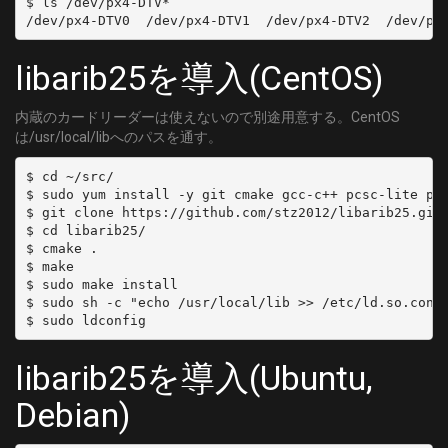
$ ls /dev/px4-DTV*

	MODULATION = QAM/AUTO
[C23]
libarib25を導入(CentOS)
	DELIVERY_SYSTEM = DVBC/ANNEX_A
	FREQUENCY = 225000000
内蔵のカードリーダーは使えないので別途用意する。CentOS
	SYMBOL_RATE = 5274000
は/usr/local/libへのパスを通す。
	MODULATION = QAM/AUTO
[C24]
$ cd ~/src/

	DELIVERY_SYSTEM = DVBC/ANNEX_A
$ sudo yum install -y git cmake gcc-c++ pcsc-lite pcs
	FREQUENCY = 231000000
$ git clone https://github.com/stz2012/libarib25.git

$ cd libarib25/

	SYMBOL_RATE = 5274000
$ cmake .

	MODULATION = QAM/AUTO
$ make

[C25]
$ sudo make install

	DELIVERY_SYSTEM = DVBC/ANNEX_A
$ sudo sh -c "echo /usr/local/lib >> /etc/ld.so.conf.
	FREQUENCY = 237000000
	SYMBOL_RATE = 5274000
libarib25を導入(Ubuntu,
	MODULATION = QAM/AUTO
[C26]
Debian)
	DELIVERY_SYSTEM = DVBC/ANNEX_A
	FREQUENCY = 243000000