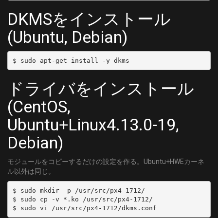
	MODULATION = QAM/AUTO
DKMSをインストール
[C58]
(Ubuntu, Debian)
	DELIVERY_SYSTEM = DVBC/ANNEX_A
	FREQUENCY = 435000000
	SYMBOL_RATE = 5274000
	MODULATION = QAM/AUTO
[C59]
ドライバをインストール
	DELIVERY_SYSTEM = DVBC/ANNEX_A
	FREQUENCY = 441000000
(CentOS,
	SYMBOL_RATE = 5274000
Ubuntu+Linux4.13.0-19,
	MODULATION = QAM/AUTO
[C60]
Debian)
	DELIVERY_SYSTEM = DVBC/ANNEX_A
	FREQUENCY = 447000000
モジュールをコピーするだけの設定を作る。Ubuntu+HWEカーネ
	SYMBOL_RATE = 5274000
ル以外は同じ。
	MODULATION = QAM/AUTO
[C61]
$ sudo mkdir -p /usr/src/px4-1712/

$ sudo cp -v *.ko /usr/src/px4-1712/

	DELIVERY_SYSTEM = DVBC/ANNEX_A
	FREQUENCY = 453000000