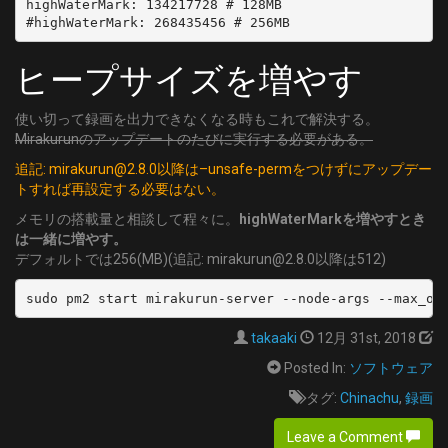
highWaterMark: 134217728 # 128MB

  channel: 'C42'
	FREQUENCY = 689000000
- name: 'CATV:C43'
	SYMBOL_RATE = 5274000
  type: SKY
ヒープサイズを増やす
	MODULATION = QAM/AUTO
  channel: 'C43'
[50]
- name: 'CATV:C44'
	DELIVERY_SYSTEM = DVBC/ANNEX_A
使い切って録画を出力できなくなる時もこれで解決する。
  type: SKY
	FREQUENCY = 695000000
Mirakurunのアップデートのたびに実行する必要がある。
  channel: 'C44'
	SYMBOL_RATE = 5274000
追記: mirakurun@2.8.0以降は–unsafe-permをつけずにアップデー
- name: 'CATV:C45'
	MODULATION = QAM/AUTO
トすれば再設定する必要はない。
  type: SKY
[51]
  channel: 'C45'
メモリの搭載量と相談して程々に。
highWaterMarkを増やすとき
	DELIVERY_SYSTEM = DVBC/ANNEX_A
は一緒に増やす。
- name: 'CATV:C46'
	FREQUENCY = 701000000
デフォルトでは256(MB)(追記: mirakurun@2.8.0以降は512)
  type: SKY
	SYMBOL_RATE = 5274000
  channel: 'C46'
	MODULATION = QAM/AUTO
- name: 'CATV:C47'
[52]
  type: SKY
takaaki
12月 31st, 2018
	DELIVERY_SYSTEM = DVBC/ANNEX_A
  channel: 'C47'
	FREQUENCY = 707000000
Posted In:
ソフトウェア
- name: 'CATV:C48'
	SYMBOL_RATE = 5274000
タグ:
Chinachu
,
録画
  type: SKY
	MODULATION = QAM/AUTO
  channel: 'C48'
[53]
Leave a Comment
- name: 'CATV:C49'