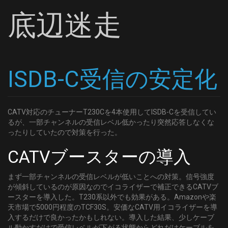
底辺迷走
ISDB-C受信の安定化
CATV対応のチューナーT230Cを4本使用してISDB-Cを受信してい
るが、一部チャンネルの受信レベル低かったり突然応答しなくな
ったりしていたので対策を行った。
CATVブースターの導入
まず一部チャンネルの受信レベルが低いことへの対策。信号強度
が傾斜しているのが原因なのでイコライザーで補正できるCATVブ
ースターを導入した。T230系以外でも効果がある。Amazonや楽
天市場で5000円程度のTCF30S。安価なCATV用イコライザーを導
入するだけで良かったかもしれない。導入した結果、少しケーブ
ル動かすだけで受信レベルが下がる状態からどれだけケーブルを