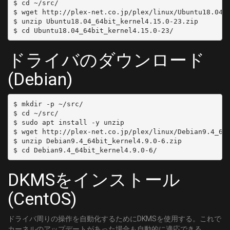
$ cd ~/src/

[61]
$ wget http://plex-net.co.jp/plex/linux/Ubuntu18.04_6
  type: SKY
	DELIVERY_SYSTEM = DVBC/ANNEX_A
$ unzip Ubuntu18.04_64bit_kernel4.15.0-23.zip

  channel: 'C62'
	FREQUENCY = 761000000
- name: 'CATV:C63'
	SYMBOL_RATE = 5274000
  type: SKY
ドライバのダウンロード
	MODULATION = QAM/AUTO
  channel: 'C63'
[62]
(Debian)
	DELIVERY_SYSTEM = DVBC/ANNEX_A
	FREQUENCY = 767000000
	SYMBOL_RATE = 5274000
$ mkdir -p ~/src/

	MODULATION = QAM/AUTO
$ cd ~/src/

$ sudo apt install -y unzip

[C13]
$ wget http://plex-net.co.jp/plex/linux/Debian9.4_64b
	DELIVERY_SYSTEM = DVBC/ANNEX_A
$ unzip Debian9.4_64bit_kernel4.9.0-6.zip

	FREQUENCY = 111000000
	SYMBOL_RATE = 5274000
	MODULATION = QAM/AUTO
DKMSをインストール
[C14]
(CentOS)
	DELIVERY_SYSTEM = DVBC/ANNEX_A
	FREQUENCY = 117000000
ドライバ周りの操作を自動化するためにDKMSを使用する。これで
	SYMBOL_RATE = 5274000
カーネルのアップデートがあった場合も自動的に適応できる。
	MODULATION = QAM/AUTO