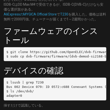
ISDB-CはDD Max M4で受信できるが、ISDB-C(DVB-C)だけなら安
価な選択肢がある。
AliExpressのMYGICA Official Store
で
T230
を購入した。価格は送料
無料で2000円強、チューナーが届くまで1～2週間かかった。
ファームウェアのインス
トール
$ git clone https://github.com/OpenELEC/dvb-firmware.
デバイスの確認
$ lsusb | grep T230

Bus 002 Device 079: ID 0572:c688 Conexant Systems (Ro
$ ls /dev/dvb/

挿すだけで認識している。