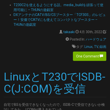
T230C2を使えるようにする話。media_buildを頑張って使
用可能に – THUNの遊戯室
DXアンテナのCATV/BS/CSブースター「TCF30S」のレビュ
ー！安価でCATVにも使えてコンパクトなブースター –
THUNの遊戯室
takaaki
4月 30th, 2022
Posted In:
ハードウェア
タグ:
Linux
,
TV
,
録画
One Comment
LinuxとT230でISDB-
C(J:COM)を受信
自宅でBSを受信できなくなったので、ISDB-Cで受信できないか検
討してみた。J:COMが導入されている。