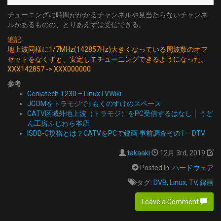
[22]
  type: SKY
チューニングに時間がかかるチャンネルや見当たらないチャンネ
	DELIVERY_SYSTEM = DVBC/ANNEX_A
  channel: '18'
ルがあるものの、とりあえずは受信できる。
	FREQUENCY = 527000000
- name: 'CATV:19'
	SYMBOL_RATE = 5274000
追記:
  type: SKY
地上波同様に1/7MHz(142857Hz)大きくなっている周波数のオフ
	MODULATION = QAM/AUTO
  channel: '19'
セットをなくすと、安定してチューニングできるようになった。
[23]
- name: 'CATV:29'
XXX142857 -> XXX000000
	DELIVERY_SYSTEM = DVBC/ANNEX_A
  type: SKY
	FREQUENCY = 533000000
参考
  channel: '29'
Geniatech T230 – LinuxTVWiki
	SYMBOL_RATE = 5274000
- name: 'CATV:30'
JCOMをトラモジで | もくのすけのスペース
	MODULATION = QAM/AUTO
  type: SKY
CATV区域外地上波（トラモジ）をPC受信するはなし │ うど
[24]
  channel: '30'
ん工房ふじわら本店
	DELIVERY_SYSTEM = DVBC/ANNEX_A
ISDB-C規格とは？CATVをPCで録画 事前調査その1 – DTV
- name: 'CATV:31'
	FREQUENCY = 539000000
  type: SKY
	SYMBOL_RATE = 5274000
takaaki
12月 3rd, 2019
  channel: '31'
	MODULATION = QAM/AUTO
Posted In:
ハードウェア
- name: 'CATV:32'
[25]
  type: SKY
タグ:
DVB
,
Linux
,
TV
,
録画
	DELIVERY_SYSTEM = DVBC/ANNEX_A
  channel: '32'
	FREQUENCY = 545000000
Leave a Comment
- name: 'CATV:33'
	SYMBOL_RATE = 5274000
  type: SKY
	MODULATION = QAM/AUTO