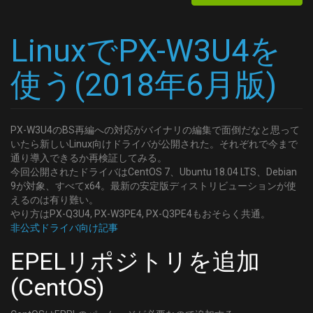
	DELIVERY_SYSTEM = DVBC/ANNEX_A
  type: SKY
	FREQUENCY = 713000000
  channel: 'C49'
LinuxでPX-W3U4を
	SYMBOL_RATE = 5274000
- name: 'CATV:C50'
	MODULATION = QAM/AUTO
  type: SKY
使う(2018年6月版)
[54]
  channel: 'C50'
	DELIVERY_SYSTEM = DVBC/ANNEX_A
- name: 'CATV:C51'
	FREQUENCY = 719000000
  type: SKY
	SYMBOL_RATE = 5274000
  channel: 'C51'
PX-W3U4のBS再編への対応がバイナリの編集で面倒だなと思って
	MODULATION = QAM/AUTO
いたら新しいLinux向けドライバが公開された。それぞれで今まで
- name: 'CATV:C52'
[55]
通り導入できるか再検証してみる。
  type: SKY
	DELIVERY_SYSTEM = DVBC/ANNEX_A
今回公開されたドライバはCentOS 7、Ubuntu 18.04 LTS、Debian
  channel: 'C52'
	FREQUENCY = 725000000
9が対象、すべてx64。最新の安定版ディストリビューションが使
- name: 'CATV:C53'
えるのは有り難い。
	SYMBOL_RATE = 5274000
  type: SKY
やり方はPX-Q3U4, PX-W3PE4, PX-Q3PE4もおそらく共通。
	MODULATION = QAM/AUTO
  channel: 'C53'
非公式ドライバ向け記事
[56]
- name: 'CATV:C54'
	DELIVERY_SYSTEM = DVBC/ANNEX_A
EPELリポジトリを追加
  type: SKY
	FREQUENCY = 731000000
  channel: 'C54'
(CentOS)
	SYMBOL_RATE = 5274000
- name: 'CATV:C55'
	MODULATION = QAM/AUTO
  type: SKY
[57]