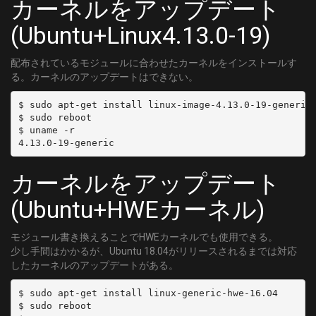
カーネルをアップデート
[C46]
	DELIVERY_SYSTEM = DVBC/ANNEX_A
(Ubuntu+Linux4.13.0-19)
	FREQUENCY = 363000000
	SYMBOL_RATE = 5274000
配布されているモジュールに合わせたカーネルをインストールす
	MODULATION = QAM/AUTO
る。カーネルのアップデートはできない。
[C47]
	DELIVERY_SYSTEM = DVBC/ANNEX_A
$ sudo apt-get install linux-image-4.13.0-19-generic 
$ sudo reboot

	FREQUENCY = 369000000
$ uname -r

	SYMBOL_RATE = 5274000
	MODULATION = QAM/AUTO
[C48]
カーネルをアップデート
	DELIVERY_SYSTEM = DVBC/ANNEX_A
	FREQUENCY = 375000000
(Ubuntu+HWEカーネル)
	SYMBOL_RATE = 5274000
	MODULATION = QAM/AUTO
モジュール書き換えることでHWEカーネルでも使用できる。
[C49]
少し手間はかかるが、Ubuntu 18.04がリリースされるまでは対応
	DELIVERY_SYSTEM = DVBC/ANNEX_A
したカーネルのアップデートがある。
	FREQUENCY = 381000000
$ sudo apt-get install linux-generic-hwe-16.04

	SYMBOL_RATE = 5274000
$ sudo reboot

	MODULATION = QAM/AUTO