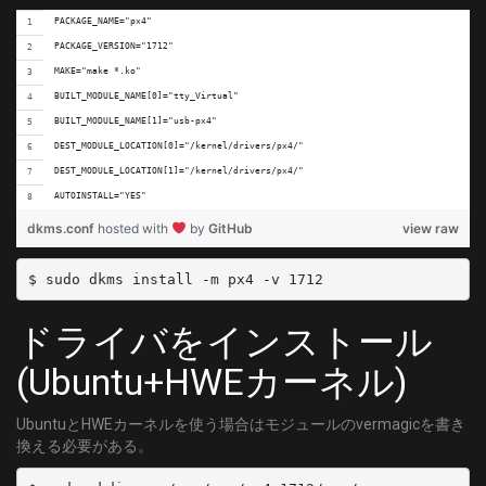
	SYMBOL_RATE = 5274000
PACKAGE_NAME="px4"
	MODULATION = QAM/AUTO
PACKAGE_VERSION="1712"
[C62]
MAKE="make *.ko"
	DELIVERY_SYSTEM = DVBC/ANNEX_A
BUILT_MODULE_NAME[0]="tty_Virtual"
	FREQUENCY = 459000000
BUILT_MODULE_NAME[1]="usb-px4"
	SYMBOL_RATE = 5274000
DEST_MODULE_LOCATION[0]="/kernel/drivers/px4/"
	MODULATION = QAM/AUTO
DEST_MODULE_LOCATION[1]="/kernel/drivers/px4/"
[C63]
AUTOINSTALL="YES"
	DELIVERY_SYSTEM = DVBC/ANNEX_A
dkms.conf
hosted with
by
GitHub
view raw
	FREQUENCY = 465000000
	SYMBOL_RATE = 5274000
	MODULATION = QAM/AUTO
ドライバをインストール
(Ubuntu+HWEカーネル)
UbuntuとHWEカーネルを使う場合はモジュールのvermagicを書き
換える必要がある。