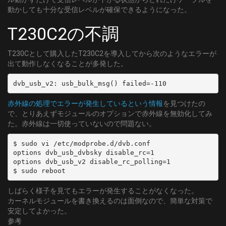
動かしても十分な受信レベルが確保できるようになった。
T230C2の不調
T230Cとして購入したT230C2を導入してから次のようなエラーが
出て動作しなくなることが多発した。
dvb_usb_v2: usb_bulk_msg() failed=-110
赤外線の処理でエラーが発生しているという情報
を見つけたの
で、とりあえずモジュールのオプションで赤外線を無効化してみ
た。赤外線は一切使っていないので問題ない。
$ sudo vi /etc/modprobe.d/dvb.conf

options dvb_usb_dvbsky disable_rc=1

options dvb_usb_v2 disable_rc_polling=1

しばらく様子を見てもエラーが発生することがなくなった。
カーネルモジュールを書き換えるのは面倒なので、簡単な対策で
安定してよかった。
参考