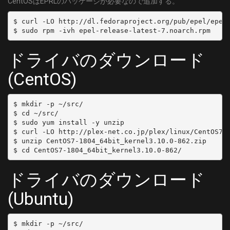
CentOSはEPRLのパッケージが必要なので追加する。
  channel: 'C55'
	DELIVERY_SYSTEM = DVBC/ANNEX_A
- name: 'CATV:C56'
$ curl -LO http://dl.fedoraproject.org/pub/epel/epel-
	FREQUENCY = 737000000
  type: SKY
	SYMBOL_RATE = 5274000
  channel: 'C56'
	MODULATION = QAM/AUTO
- name: 'CATV:C57'
ドライバのダウンロード
[58]
  type: SKY
	DELIVERY_SYSTEM = DVBC/ANNEX_A
(CentOS)
  channel: 'C57'
	FREQUENCY = 743000000
- name: 'CATV:C58'
	SYMBOL_RATE = 5274000
  type: SKY
$ mkdir -p ~/src/

	MODULATION = QAM/AUTO
  channel: 'C58'
$ cd ~/src/

[59]
$ sudo yum install -y unzip

- name: 'CATV:C59'
	DELIVERY_SYSTEM = DVBC/ANNEX_A
$ curl -LO http://plex-net.co.jp/plex/linux/CentOS7-1
  type: SKY
$ unzip CentOS7-1804_64bit_kernel3.10.0-862.zip

	FREQUENCY = 749000000
  channel: 'C59'
	SYMBOL_RATE = 5274000
- name: 'CATV:C60'
	MODULATION = QAM/AUTO
  type: SKY
ドライバのダウンロード
[60]
  channel: 'C60'
	DELIVERY_SYSTEM = DVBC/ANNEX_A
(Ubuntu)
- name: 'CATV:C61'
	FREQUENCY = 755000000
  type: SKY
	SYMBOL_RATE = 5274000
  channel: 'C61'
$ mkdir -p ~/src/

	MODULATION = QAM/AUTO
- name: 'CATV:C62'