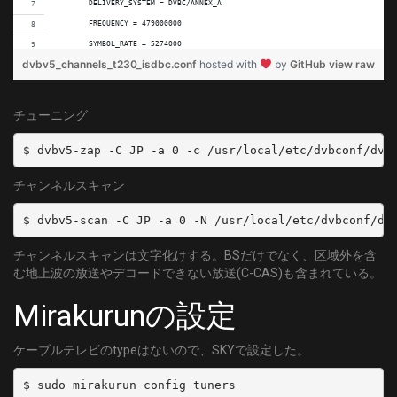
	DELIVERY_SYSTEM = DVBC/ANNEX_A
	FREQUENCY = 479000000
	SYMBOL_RATE = 5274000
dvbv5_channels_t230_isdbc.conf
hosted with
by
GitHub
view raw
	MODULATION = QAM/AUTO
[15]
	DELIVERY_SYSTEM = DVBC/ANNEX_A
チューニング
	FREQUENCY = 485000000
	SYMBOL_RATE = 5274000
$ dvbv5-zap -C JP -a 0 -c /usr/local/etc/dvbconf/dvb
	MODULATION = QAM/AUTO
チャンネルスキャン
[16]
	DELIVERY_SYSTEM = DVBC/ANNEX_A
$ dvbv5-scan -C JP -a 0 -N /usr/local/etc/dvbconf/dv
	FREQUENCY = 491000000
	SYMBOL_RATE = 5274000
チャンネルスキャンは文字化けする。BSだけでなく、区域外を含
	MODULATION = QAM/AUTO
む地上波の放送やデコードできない放送(C-CAS)も含まれている。
[17]
Mirakurunの設定
	DELIVERY_SYSTEM = DVBC/ANNEX_A
	FREQUENCY = 497000000
ケーブルテレビのtypeはないので、SKYで設定した。
	SYMBOL_RATE = 5274000
	MODULATION = QAM/AUTO
$ sudo mirakurun config tuners

[18]