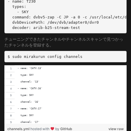
- name: T230

	DELIVERY_SYSTEM = DVBC/ANNEX_A
  types:

    - SKY

	FREQUENCY = 503000000
  command: dvbv5-zap -C JP -a 0 -c /usr/local/etc/dv
	SYMBOL_RATE = 5274000
  dvbDevicePath: /dev/dvb/adapter0/dvr0

	MODULATION = QAM/AUTO
[19]
チューニングできたチャンネルやチャンネルスキャンで見つかっ
	DELIVERY_SYSTEM = DVBC/ANNEX_A
たチャンネルを登録する。
	FREQUENCY = 509000000
	SYMBOL_RATE = 5274000
$ sudo mirakurun config channels
	MODULATION = QAM/AUTO
[20]
- name: 'CATV:13'
	DELIVERY_SYSTEM = DVBC/ANNEX_A
  type: SKY
	FREQUENCY = 515000000
  channel: '13'
	SYMBOL_RATE = 5274000
- name: 'CATV:16'
	MODULATION = QAM/AUTO
  type: SKY
[21]
  channel: '16'
	DELIVERY_SYSTEM = DVBC/ANNEX_A
- name: 'CATV:17'
	FREQUENCY = 521000000
  type: SKY
	SYMBOL_RATE = 5274000
  channel: '17'
	MODULATION = QAM/AUTO
channels.yml
hosted with
by
GitHub
view raw
- name: 'CATV:18'