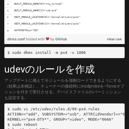
	MODULATION = QAM/AUTO
BUILT_MODULE_NAME[0]="tty_Virtual"
[C19]
BUILT_MODULE_NAME[1]="usb-px4"
	DELIVERY_SYSTEM = DVBC/ANNEX_A
DEST_MODULE_LOCATION[0]="/kernel/drivers/px4/"
	FREQUENCY = 147000000
DEST_MODULE_LOCATION[1]="/kernel/drivers/px4/"
	SYMBOL_RATE = 5274000
AUTOINSTALL="YES"
	MODULATION = QAM/AUTO
dkms.conf
hosted with
by
GitHub
view raw
[C20]
	DELIVERY_SYSTEM = DVBC/ANNEX_A
	FREQUENCY = 153000000
	SYMBOL_RATE = 5274000
udevのルールを作成
	MODULATION = QAM/AUTO
[C21]
アップデートに備えてモジュールを強制ロードできるようにする
	DELIVERY_SYSTEM = DVBC/ANNEX_A
（効果は未検証）。チューナーの接続時にmodprobeを–forceオプ
	FREQUENCY = 159000000
ションを付きで実行させる。デバイスファイルのパーミッション
	SYMBOL_RATE = 5274000
も設定する。
	MODULATION = QAM/AUTO
$ sudo vi /etc/udev/rules.d/99-px4.rules

[C22]
ACTION=="add", SUBSYSTEM=="usb", ATTR{idVendor}=="051
	DELIVERY_SYSTEM = DVBC/ANNEX_A
KERNEL=="px4-DTV*", GROUP="video", MODE="0666"

	FREQUENCY = 167000000
$ sudo reboot

	SYMBOL_RATE = 5274000