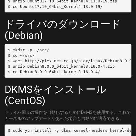
$ unzip Ubuntu17.10_64bit_Kernel4.13.0-19.zip

	MODULATION = QAM/AUTO
[C54]
	DELIVERY_SYSTEM = DVBC/ANNEX_A
ドライバのダウンロード
	FREQUENCY = 411000000
	SYMBOL_RATE = 5274000
(Debian)
	MODULATION = QAM/AUTO
[C55]
$ mkdir -p ~/src/

	DELIVERY_SYSTEM = DVBC/ANNEX_A
$ cd ~/src/

	FREQUENCY = 417000000
$ wget http://plex-net.co.jp/plex/linux/Debian8.0.0_6
	SYMBOL_RATE = 5274000
$ unzip Debian8.0.0_64bit_kernel3.16.0-4.zip

	MODULATION = QAM/AUTO
[C56]
DKMSをインストール
	DELIVERY_SYSTEM = DVBC/ANNEX_A
	FREQUENCY = 423000000
(CentOS)
	SYMBOL_RATE = 5274000
	MODULATION = QAM/AUTO
ドライバ周りの操作を自動化するためにDKMSを使用する。これで
[C57]
カーネルのアップデートがあった場合も自動的に適応できる。
	DELIVERY_SYSTEM = DVBC/ANNEX_A
	FREQUENCY = 429000000
	SYMBOL_RATE = 5274000