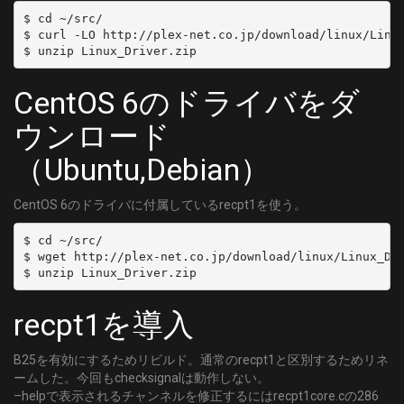
	FREQUENCY = 267000000
$ cd ~/src/

	SYMBOL_RATE = 5274000
$ curl -LO http://plex-net.co.jp/download/linux/Linux
	MODULATION = QAM/AUTO
[C31]
	DELIVERY_SYSTEM = DVBC/ANNEX_A
CentOS 6のドライバをダ
	FREQUENCY = 273000000
ウンロード
	SYMBOL_RATE = 5274000
	MODULATION = QAM/AUTO
（Ubuntu,Debian）
[C32]
	DELIVERY_SYSTEM = DVBC/ANNEX_A
CentOS 6のドライバに付属しているrecpt1を使う。
	FREQUENCY = 279000000
	SYMBOL_RATE = 5274000
$ cd ~/src/

	MODULATION = QAM/AUTO
$ wget http://plex-net.co.jp/download/linux/Linux_Dri
[C33]
	DELIVERY_SYSTEM = DVBC/ANNEX_A
recpt1を導入
	FREQUENCY = 285000000
	SYMBOL_RATE = 5274000
	MODULATION = QAM/AUTO
B25を有効にするためリビルド。通常のrecpt1と区別するためリネ
[C34]
ームした。今回もchecksignalは動作しない。
–helpで表示されるチャンネルを修正するにはrecpt1core.cの286
	DELIVERY_SYSTEM = DVBC/ANNEX_A