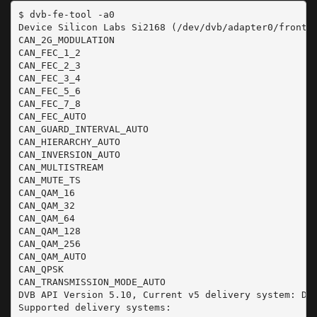
$ dvb-fe-tool -a0

Device Silicon Labs Si2168 (/dev/dvb/adapter0/fronten
CAN_2G_MODULATION

CAN_FEC_1_2

CAN_FEC_2_3

CAN_FEC_3_4

CAN_FEC_5_6

CAN_FEC_7_8

CAN_FEC_AUTO

CAN_GUARD_INTERVAL_AUTO

CAN_HIERARCHY_AUTO

CAN_INVERSION_AUTO

CAN_MULTISTREAM

CAN_MUTE_TS

CAN_QAM_16

CAN_QAM_32

CAN_QAM_64

CAN_QAM_128

CAN_QAM_256

CAN_QAM_AUTO

CAN_QPSK

CAN_TRANSMISSION_MODE_AUTO

DVB API Version 5.10, Current v5 delivery system: DVB
Supported delivery systems:
