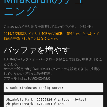
	FREQUENCY = 665000000
  type: SKY
ニング
	SYMBOL_RATE = 5274000
  channel: 'C36'
	MODULATION = QAM/AUTO
- name: 'CATV:C37'
[46]
  type: SKY
	DELIVERY_SYSTEM = DVBC/ANNEX_A
Chinachuのメモリ周りを調整してみたのでメモ。（検証中）
  channel: 'C37'
	FREQUENCY = 671000000
- name: 'CATV:C38'
2019/1/28追記: メモリを4GBから16GBに増設したこともあって、
	SYMBOL_RATE = 5274000
  type: SKY
録画が中断されることはなくなった。
	MODULATION = QAM/AUTO
  channel: 'C38'
[47]
バッファを増やす
- name: 'CATV:C39'
	DELIVERY_SYSTEM = DVBC/ANNEX_A
  type: SKY
	FREQUENCY = 677000000
TSFilterがバッファオーバーフローを起こして録画が中断されるこ
  channel: 'C39'
	SYMBOL_RATE = 5274000
とがある。
- name: 'CATV:C40'
	MODULATION = QAM/AUTO
サーバー設定のhighWaterMarkでバッファを設定できる。推奨さ
  type: SKY
れていないので程々に数倍程度。
[48]
  channel: 'C40'
デフォルトは25165824(24MB)
	DELIVERY_SYSTEM = DVBC/ANNEX_A
- name: 'CATV:C41'
	FREQUENCY = 683000000
  type: SKY
	SYMBOL_RATE = 5274000
  channel: 'C41'
	MODULATION = QAM/AUTO
- name: 'CATV:C42'
#highWaterMark: 25165824 # integer (bytes)

[49]
#highWaterMark: 67108864 # 64MB

  type: SKY
	DELIVERY_SYSTEM = DVBC/ANNEX_A