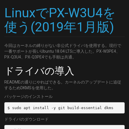
  channel: '33'
[26]
LinuxでPX-W3U4を
- name: 'CATV:34'
	DELIVERY_SYSTEM = DVBC/ANNEX_A
  type: SKY
	FREQUENCY = 551000000
使う(2019年1月版)
  channel: '34'
	SYMBOL_RATE = 5274000
- name: 'CATV:35'
	MODULATION = QAM/AUTO
  type: SKY
[27]
  channel: '35'
今回はカーネルの縛りがない非公式ドライバを使用する。現行で
	DELIVERY_SYSTEM = DVBC/ANNEX_A
- name: 'CATV:38'
一番サポートが長いUbuntu 18.04 LTSに導入した。PX-W3PE4、
	FREQUENCY = 557000000
  type: SKY
PX-Q3U4、PX-Q3PE4でも手順は共通。
	SYMBOL_RATE = 5274000
  channel: '38'
	MODULATION = QAM/AUTO
ドライバの導入
- name: 'CATV:39'
[28]
  type: SKY
	DELIVERY_SYSTEM = DVBC/ANNEX_A
  channel: '39'
READMEの通りにやればできる。カーネルのアップデートに追従
	FREQUENCY = 563000000
するためDKMSを使用した。
- name: 'CATV:40'
	SYMBOL_RATE = 5274000
  type: SKY
パッケージのインストール
	MODULATION = QAM/AUTO
  channel: '40'
[29]
- name: 'CATV:41'
	DELIVERY_SYSTEM = DVBC/ANNEX_A
  type: SKY
	FREQUENCY = 569000000
ドライバのダウンロード
  channel: '41'
	SYMBOL_RATE = 5274000
- name: 'CATV:42'