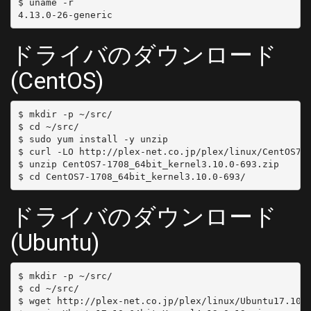
$ uname -r

[C50]
	DELIVERY_SYSTEM = DVBC/ANNEX_A
	FREQUENCY = 387000000
ドライバのダウンロード
	SYMBOL_RATE = 5274000
(CentOS)
	MODULATION = QAM/AUTO
[C51]
	DELIVERY_SYSTEM = DVBC/ANNEX_A
$ mkdir -p ~/src/

	FREQUENCY = 393000000
$ cd ~/src/

$ sudo yum install -y unzip

	SYMBOL_RATE = 5274000
$ curl -LO http://plex-net.co.jp/plex/linux/CentOS7-1
	MODULATION = QAM/AUTO
$ unzip CentOS7-1708_64bit_kernel3.10.0-693.zip

[C52]
	DELIVERY_SYSTEM = DVBC/ANNEX_A
	FREQUENCY = 399000000
ドライバのダウンロード
	SYMBOL_RATE = 5274000
(Ubuntu)
	MODULATION = QAM/AUTO
[C53]
	DELIVERY_SYSTEM = DVBC/ANNEX_A
$ mkdir -p ~/src/

	FREQUENCY = 405000000
$ cd ~/src/

	SYMBOL_RATE = 5274000
$ wget http://plex-net.co.jp/plex/linux/Ubuntu17.10_6