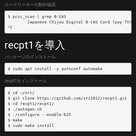
	SYMBOL_RATE = 5274000
カードリーダーの動作確認
  type: SKY
	MODULATION = QAM/AUTO
  channel: 'C23'
$ pcsc_scan | grep B-CAS

[38]
- name: 'CATV:C24'
        Japanese Chijou Digital B-CAS Card (pay TV)

	DELIVERY_SYSTEM = DVBC/ANNEX_A
  type: SKY
	FREQUENCY = 623000000
  channel: 'C24'
	SYMBOL_RATE = 5274000
recpt1を導入
- name: 'CATV:C25'
	MODULATION = QAM/AUTO
  type: SKY
[39]
  channel: 'C25'
パッケージのインストール
	DELIVERY_SYSTEM = DVBC/ANNEX_A
- name: 'CATV:C26'
	FREQUENCY = 629000000
  type: SKY
	SYMBOL_RATE = 5274000
  channel: 'C26'
	MODULATION = QAM/AUTO
recpt1をインストール
- name: 'CATV:C27'
[40]
  type: SKY
$ cd ~/src/

	DELIVERY_SYSTEM = DVBC/ANNEX_A
  channel: 'C27'
$ git clone https://github.com/stz2012/recpt1.git

	FREQUENCY = 635000000
$ cd recpt1/recpt1/

- name: 'CATV:C28'
	SYMBOL_RATE = 5274000
$ ./autogen.sh

  type: SKY
$ ./configure --enable-b25

	MODULATION = QAM/AUTO
  channel: 'C28'
$ make

[41]
- name: 'CATV:C29'
	DELIVERY_SYSTEM = DVBC/ANNEX_A
  type: SKY
	FREQUENCY = 641000000