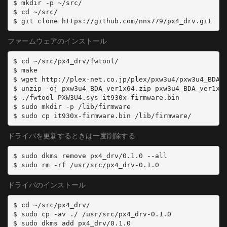
$ mkdir -p ~/src/

	MODULATION = QAM/AUTO
  type: SKY
$ cd ~/src/

[30]
  channel: '42'
	DELIVERY_SYSTEM = DVBC/ANNEX_A
- name: 'CATV:43'
	FREQUENCY = 575000000
ファームウェアのインストール
  type: SKY
	SYMBOL_RATE = 5274000
  channel: '43'
$ cd ~/src/px4_drv/fwtool/

	MODULATION = QAM/AUTO
- name: 'CATV:44'
$ make

[31]
$ wget http://plex-net.co.jp/plex/pxw3u4/pxw3u4_BDA_v
  type: SKY
	DELIVERY_SYSTEM = DVBC/ANNEX_A
$ unzip -oj pxw3u4_BDA_ver1x64.zip pxw3u4_BDA_ver1x64
  channel: '44'
$ ./fwtool PXW3U4.sys it930x-firmware.bin

	FREQUENCY = 581000000
- name: 'CATV:45'
$ sudo mkdir -p /lib/firmware

	SYMBOL_RATE = 5274000
  type: SKY
	MODULATION = QAM/AUTO
  channel: '45'
[32]
ドライバを更新するときは一度削除する
- name: 'CATV:47'
	DELIVERY_SYSTEM = DVBC/ANNEX_A
  type: SKY
$ sudo dkms remove px4_drv/0.1.0 --all

	FREQUENCY = 587000000
  channel: '47'
	SYMBOL_RATE = 5274000
- name: 'CATV:C13'
	MODULATION = QAM/AUTO
ドライバのインストール
  type: SKY
[33]
  channel: 'C13'
	DELIVERY_SYSTEM = DVBC/ANNEX_A
$ cd ~/src/px4_drv/

- name: 'CATV:C14'
$ sudo cp -av ./ /usr/src/px4_drv-0.1.0

	FREQUENCY = 593000000
  type: SKY
$ sudo dkms add px4_drv/0.1.0

	SYMBOL_RATE = 5274000