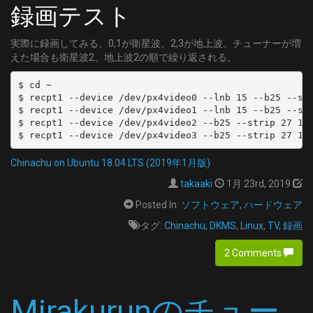
  channel: 'C29'
録画テスト
	SYMBOL_RATE = 5274000
- name: 'CATV:C30'
	MODULATION = QAM/AUTO
  type: SKY
実際に録画してみる。0,1が衛星波、2,3が地上波。チューナーが増
[42]
  channel: 'C30'
えた場合も衛星波2、地上波2の順で繰り返される。
	DELIVERY_SYSTEM = DVBC/ANNEX_A
- name: 'CATV:C31'
	FREQUENCY = 647000000
$ cd ~

  type: SKY
	SYMBOL_RATE = 5274000
$ recpt1 --device /dev/px4video0 --lnb 15 --b25 --str
  channel: 'C31'
$ recpt1 --device /dev/px4video1 --lnb 15 --b25 --str
	MODULATION = QAM/AUTO
- name: 'CATV:C32'
$ recpt1 --device /dev/px4video2 --b25 --strip 27 10 
[43]
  type: SKY
	DELIVERY_SYSTEM = DVBC/ANNEX_A
  channel: 'C32'
	FREQUENCY = 653000000
Chinachu on Ubuntu 18.04 LTS (2019年1月版)
- name: 'CATV:C33'
	SYMBOL_RATE = 5274000
  type: SKY
takaaki
1月 23rd, 2019
	MODULATION = QAM/AUTO
  channel: 'C33'
Posted In:
ソフトウェア
,
ハードウェア
[44]
- name: 'CATV:C34'
	DELIVERY_SYSTEM = DVBC/ANNEX_A
タグ:
Chinachu
,
DKMS
,
Linux
,
TV
,
録画
  type: SKY
	FREQUENCY = 659000000
  channel: 'C34'
2 Comments
	SYMBOL_RATE = 5274000
- name: 'CATV:C35'
	MODULATION = QAM/AUTO
  type: SKY
[45]
  channel: 'C35'
Mirakurunのチュー
	DELIVERY_SYSTEM = DVBC/ANNEX_A
- name: 'CATV:C36'