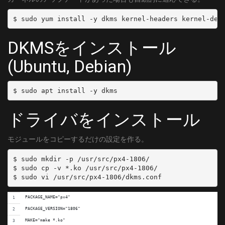
[C15]
	DELIVERY_SYSTEM = DVBC/ANNEX_A
	FREQUENCY = 123000000
DKMSをインストール
	SYMBOL_RATE = 5274000
	MODULATION = QAM/AUTO
(Ubuntu, Debian)
[C16]
	DELIVERY_SYSTEM = DVBC/ANNEX_A
	FREQUENCY = 129000000
	SYMBOL_RATE = 5274000
ドライバをインストール
	MODULATION = QAM/AUTO
[C17]
モジュールをコピーするだけの設定を作る。
	DELIVERY_SYSTEM = DVBC/ANNEX_A
	FREQUENCY = 135000000
$ sudo mkdir -p /usr/src/px4-1806/

	SYMBOL_RATE = 5274000
$ sudo cp -v *.ko /usr/src/px4-1806/

	MODULATION = QAM/AUTO
[C18]
	DELIVERY_SYSTEM = DVBC/ANNEX_A
PACKAGE_NAME="px4"
	FREQUENCY = 141000000
PACKAGE_VERSION="1806"
	SYMBOL_RATE = 5274000
MAKE="make *.ko"