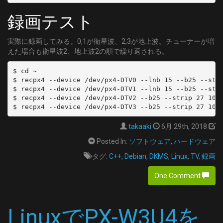
    fprintf(stderr, "BS13_0: BS日テレ\n");
	DELIVERY_SYSTEM = DVBC/ANNEX_A
    fprintf(stderr, "BS13_1: BSフジ\n");
	FREQUENCY = 315000000
録画テスト
    fprintf(stderr, "BS13_2: BSアニマックス\n");
	SYMBOL_RATE = 5274000
    fprintf(stderr, "BS15_0: NHK BS1\n");
	MODULATION = QAM/AUTO
実際に録画してみる。0,1が衛星波、2,3が地上波。チューナーが増
    fprintf(stderr, "BS15_1: スターチャンネル2/3\n");
[C39]
えた場合も衛星波2、地上波2の順で繰り返される。
    fprintf(stderr, "BS17_0: 地デジ難視聴1(NHK/NHK-E/CX)\n");
	DELIVERY_SYSTEM = DVBC/ANNEX_A
    fprintf(stderr, "BS17_1: 地デジ難視聴2(NTV/TBS/EX/TX)\n");
$ cd ~

	FREQUENCY = 321000000
$ recpx4 --device /dev/px4-DTV0 --lnb 15 --b25 --stri
    fprintf(stderr, "BS19_0: グリーンチャンネル\n");
	SYMBOL_RATE = 5274000
$ recpx4 --device /dev/px4-DTV1 --lnb 15 --b25 --stri
    fprintf(stderr, "BS19_1: J SPORTS 1\n");
	MODULATION = QAM/AUTO
$ recpx4 --device /dev/px4-DTV2 --b25 --strip 27 10 g
    fprintf(stderr, "BS19_2: J SPORTS 2\n");
[C40]
    fprintf(stderr, "BS21_0: IMAGICA BS\n");
	DELIVERY_SYSTEM = DVBC/ANNEX_A
takaaki
6月 29th, 2018
    fprintf(stderr, "BS21_1: J SPORTS 3\n");
	FREQUENCY = 327000000
    fprintf(stderr, "BS21_2: J SPORTS 4\n");
	SYMBOL_RATE = 5274000
Posted In:
ソフトウェア
,
ハードウェア
    fprintf(stderr, "BS23_0: BS釣りビジョン\n");
	MODULATION = QAM/AUTO
タグ:
C++
,
Debian
,
DKMS
,
Linux
,
TV
,
録画
    fprintf(stderr, "BS23_1: 日本映画専門チャンネル\n");
[C41]
    fprintf(stderr, "BS23_2: D-Life\n");
	DELIVERY_SYSTEM = DVBC/ANNEX_A
One Comment
    fprintf(stderr, "C13-C63: CATV Channels\n");
	FREQUENCY = 333000000
    fprintf(stderr, "CS2-CS24: CS Channels\n");
	SYMBOL_RATE = 5274000
LinuxでPX-W3U4を
	MODULATION = QAM/AUTO
[C42]