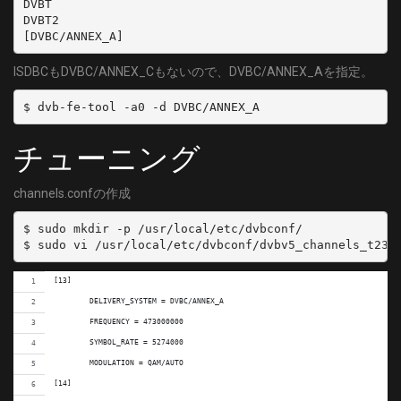
DVBT

DVBT2

ISDBCもDVBC/ANNEX_Cもないので、DVBC/ANNEX_Aを指定。
$ dvb-fe-tool -a0 -d DVBC/ANNEX_A
チューニング
channels.confの作成
$ sudo mkdir -p /usr/local/etc/dvbconf/

[13]
	DELIVERY_SYSTEM = DVBC/ANNEX_A
	FREQUENCY = 473000000
	SYMBOL_RATE = 5274000
	MODULATION = QAM/AUTO
[14]