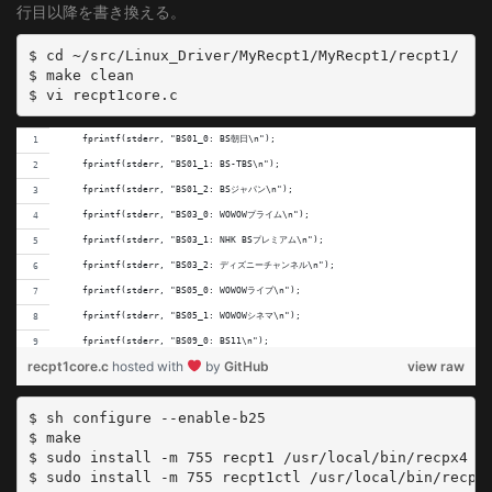
行目以降を書き換える。
	FREQUENCY = 291000000
	SYMBOL_RATE = 5274000
$ cd ~/src/Linux_Driver/MyRecpt1/MyRecpt1/recpt1/

	MODULATION = QAM/AUTO
$ make clean

[C35]
	DELIVERY_SYSTEM = DVBC/ANNEX_A
    fprintf(stderr, "BS01_0: BS朝日\n");
	FREQUENCY = 297000000
    fprintf(stderr, "BS01_1: BS-TBS\n");
	SYMBOL_RATE = 5274000
    fprintf(stderr, "BS01_2: BSジャパン\n");
	MODULATION = QAM/AUTO
    fprintf(stderr, "BS03_0: WOWOWプライム\n");
[C36]
    fprintf(stderr, "BS03_1: NHK BSプレミアム\n");
	DELIVERY_SYSTEM = DVBC/ANNEX_A
    fprintf(stderr, "BS03_2: ディズニーチャンネル\n");
	FREQUENCY = 303000000
    fprintf(stderr, "BS05_0: WOWOWライブ\n");
	SYMBOL_RATE = 5274000
    fprintf(stderr, "BS05_1: WOWOWシネマ\n");
	MODULATION = QAM/AUTO
    fprintf(stderr, "BS09_0: BS11\n");
[C37]
recpt1core.c
hosted with
by
GitHub
view raw
    fprintf(stderr, "BS09_1: スターチャンネル1\n");
	DELIVERY_SYSTEM = DVBC/ANNEX_A
    fprintf(stderr, "BS09_2: TwellV\n");
	FREQUENCY = 309000000
$ sh configure --enable-b25

    fprintf(stderr, "BS11_0: FOX bs238\n");
	SYMBOL_RATE = 5274000
$ make

    fprintf(stderr, "BS11_1: BSスカパー!\n");
	MODULATION = QAM/AUTO
$ sudo install -m 755 recpt1 /usr/local/bin/recpx4

    fprintf(stderr, "BS11_2: 放送大学\n");
[C38]