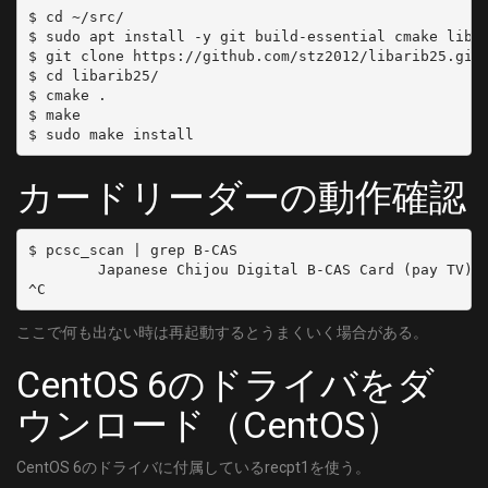
	SYMBOL_RATE = 5274000
$ cd ~/src/

$ sudo apt install -y git build-essential cmake libpc
	MODULATION = QAM/AUTO
$ git clone https://github.com/stz2012/libarib25.git

[C27]
$ cd libarib25/

	DELIVERY_SYSTEM = DVBC/ANNEX_A
$ cmake .

$ make

	FREQUENCY = 249000000
	SYMBOL_RATE = 5274000
	MODULATION = QAM/AUTO
カードリーダーの動作確認
[C28]
	DELIVERY_SYSTEM = DVBC/ANNEX_A
	FREQUENCY = 255000000
$ pcsc_scan | grep B-CAS

	SYMBOL_RATE = 5274000
        Japanese Chijou Digital B-CAS Card (pay TV)

	MODULATION = QAM/AUTO
[C29]
ここで何も出ない時は再起動するとうまくいく場合がある。
	DELIVERY_SYSTEM = DVBC/ANNEX_A
	FREQUENCY = 261000000
CentOS 6のドライバをダ
	SYMBOL_RATE = 5274000
ウンロード（CentOS）
	MODULATION = QAM/AUTO
[C30]
CentOS 6のドライバに付属しているrecpt1を使う。
	DELIVERY_SYSTEM = DVBC/ANNEX_A