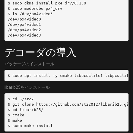
  channel: 'C14'
$ sudo dkms install px4_drv/0.1.0

	MODULATION = QAM/AUTO
$ sudo modprobe px4_drv

- name: 'CATV:C15'
[34]
$ ls /dev/px4video*

  type: SKY
/dev/px4video0

	DELIVERY_SYSTEM = DVBC/ANNEX_A
  channel: 'C15'
/dev/px4video1

	FREQUENCY = 599000000
/dev/px4video2

- name: 'CATV:C16'
	SYMBOL_RATE = 5274000
  type: SKY
	MODULATION = QAM/AUTO
  channel: 'C16'
[35]
デコーダの導入
- name: 'CATV:C17'
	DELIVERY_SYSTEM = DVBC/ANNEX_A
  type: SKY
	FREQUENCY = 605000000
パッケージのインストール
  channel: 'C17'
	SYMBOL_RATE = 5274000
- name: 'CATV:C18'
	MODULATION = QAM/AUTO
  type: SKY
[36]
  channel: 'C18'
libarib25をインストール
	DELIVERY_SYSTEM = DVBC/ANNEX_A
- name: 'CATV:C19'
	FREQUENCY = 611000000
  type: SKY
$ cd ~/src/

	SYMBOL_RATE = 5274000
$ git clone https://github.com/stz2012/libarib25.git

  channel: 'C19'
	MODULATION = QAM/AUTO
$ cd libarib25/

- name: 'CATV:C20'
$ cmake .

[37]
  type: SKY
$ make

	DELIVERY_SYSTEM = DVBC/ANNEX_A
  channel: 'C20'
	FREQUENCY = 617000000
- name: 'CATV:C23'