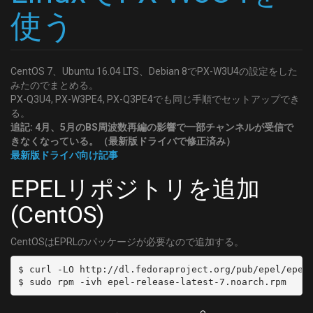
	DELIVERY_SYSTEM = DVBC/ANNEX_A
使う
	FREQUENCY = 339000000
	SYMBOL_RATE = 5274000
	MODULATION = QAM/AUTO
CentOS 7、Ubuntu 16.04 LTS、Debian 8でPX-W3U4の設定をした
[C43]
みたのでまとめる。
	DELIVERY_SYSTEM = DVBC/ANNEX_A
PX-Q3U4, PX-W3PE4, PX-Q3PE4でも同じ手順でセットアップでき
	FREQUENCY = 345000000
る。
	SYMBOL_RATE = 5274000
追記: 4月、5月のBS周波数再編の影響で一部チャンネルが受信で
	MODULATION = QAM/AUTO
きなくなっている。（最新版ドライバで修正済み）
最新版ドライバ向け記事
[C44]
	DELIVERY_SYSTEM = DVBC/ANNEX_A
EPELリポジトリを追加
	FREQUENCY = 351000000
	SYMBOL_RATE = 5274000
(CentOS)
	MODULATION = QAM/AUTO
[C45]
CentOSはEPRLのパッケージが必要なので追加する。
	DELIVERY_SYSTEM = DVBC/ANNEX_A
	FREQUENCY = 357000000
$ curl -LO http://dl.fedoraproject.org/pub/epel/epel-
	SYMBOL_RATE = 5274000
	MODULATION = QAM/AUTO